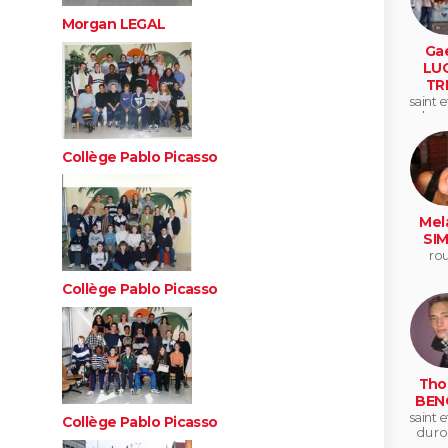
Morgan LEGAL
Gae
LU
TR
saint 
du ro
Collège Pablo Picasso
Mel
SI
ro
Collège Pablo Picasso
Tho
BEN
saint 
Collège Pablo Picasso
du ro