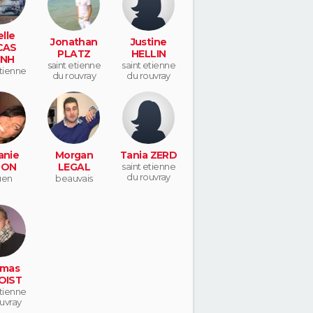
lle
Jonathan
Justine
CAS
PLATZ
HELLIN
INH
saint etienne
saint etienne
etienne
du rouvray
du rouvray
uvray
anie
Morgan
Tania ZERD
MON
LEGAL
saint etienne
du rouvray
uen
beauvais
mas
OIST
etienne
uvray