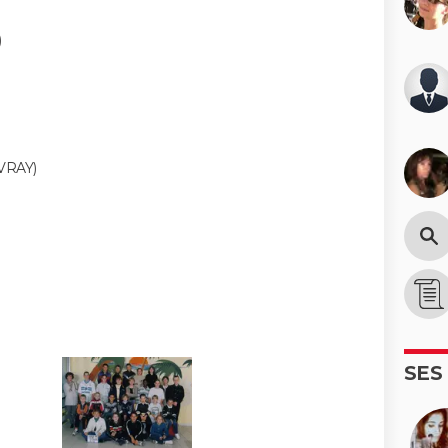
)
VRAY)
SES