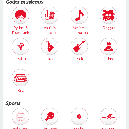
Goûts musicaux
Rythm &
Variétés
Variétés
Reggae
Blues, funk
françaises
internation
ales
Classique
Jazz
Rock
Techno
Rap
Sports
Volley-ball
Tennis de
Handball
Natation