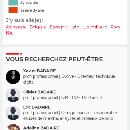
J'y suis allé
Je rêve d'y aller
J'y suis allé(e) :
Allemagne
-
Belgique
-
Espagne
-
Italie
-
Luxembourg
-
Pays-
Bas
VOUS RECHERCHEZ PEUT-ÊTRE
Xavier BADAIRE
profil professionnel | Evolve - Directeur technique
digital
Olivier BADAIRE
profil professionnel | OB PROFILS - Gerant
Eric BADAIRE
profil professionnel | Orange France - Responsable
études de marché, analyses et tableaux de bord
Adeline BADAIRE