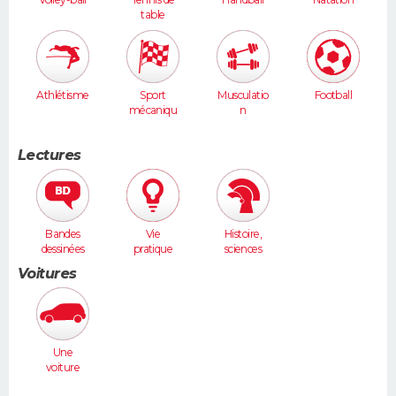
table
Athlétisme
Sport
Musculatio
Football
mécaniqu
n
e
Lectures
Bandes
Vie
Histoire,
dessinées
pratique
sciences
humaines
Voitures
Une
voiture
moyenne