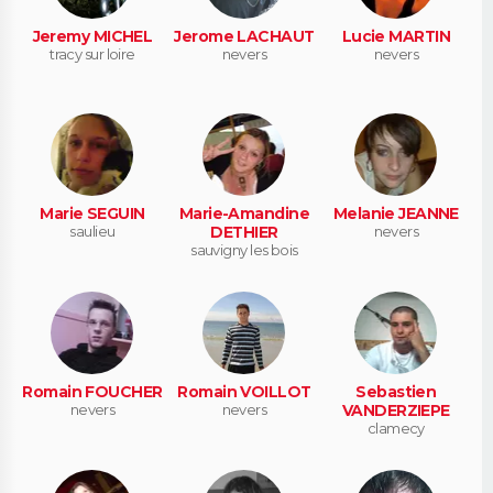
Jeremy MICHEL
Jerome LACHAUT
Lucie MARTIN
tracy sur loire
nevers
nevers
Marie SEGUIN
Marie-Amandine
Melanie JEANNE
saulieu
DETHIER
nevers
sauvigny les bois
Romain FOUCHER
Romain VOILLOT
Sebastien
nevers
nevers
VANDERZIEPE
clamecy