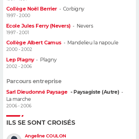
Collège Noël Berrier
-
Corbigny
Guide de la santé
Médicaments
+
Alimentation
Maladies
Sommeil
VOYAGE
1997 - 2000
Ecole Jules Ferry (Nevers)
-
Nevers
City break
Voyage de noces
Climat
Destinations
Voyage nature
Forum
+
PHOTO
1997 - 2001
Collège Albert Camus
-
Mandelieu la napoule
GUIDES D'ACHAT
2000 - 2002
BONS PLANS
Lep Plagny
-
Plagny
2002 - 2006
CARTE DE VOEUX
Parcours entreprise
Carte Bonne année
Carte Pâques
Carte de Noël
Carte Saint-Valentin
Carte d'anniversaire
DICTIONNAIRE
Sarl Dieudonné Paysage
- Paysagiste (Autre)
-
La marche
Biographies
Expressions
Dictionnaire
Citations
Proverbes
PROGRAMME TV
2006 - 2006
COPAINS D'AVANT
ILS SE SONT CROISÉS
Se connecter
Collèges
Universités
Service militaire
S'inscrire
Lycées
Primaires
Entreprises
Avis de recherche
AVIS DE DÉCÈS
Angeline COULON