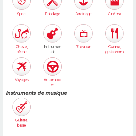
Sport
Bricolage
Jardinage
Cinéma
Chasse,
Instrumen
Télévision
Cuisine,
pêche
t de
gastronom
musique
ie
Voyages
Automobil
es
Instruments de musique
Guitare,
basse