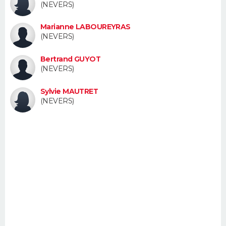
(NEVERS)
FORUM
Marianne LABOUREYRAS
Lifestyle
Sport
Television
Cinema
Bricolage
Culture
Auto
Voyage
(NEVERS)
Bertrand GUYOT
(NEVERS)
Sylvie MAUTRET
(NEVERS)