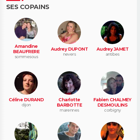
SES COPAINS
Amandine
Audrey DUPONT
Audrey JAMET
BEAUFRERE
nevers
antibes
sommesous
Céline DURAND
Charlotte
Fabien CHALMEY
dijon
BARBOTTE
DESMOULINS
marennes
corbigny