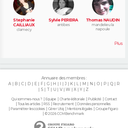
Stephanie
Sylvie PEREIRA
Thomas NAUDIN
CAILLIAUX
antibes
mandelieu la
napoule
clamecy
Plus
Annuaire des membres :
A
B
C
D
E
F
G
H
I
J
K
L
M
N
O
P
Q
R
S
T
U
V
W
X
Y
Z
Qui sommes-nous ?
Equipe
Charte éditoriale
Publicité
Contact
Tous les articles
RSS
Recrutement
Données personnelles
Paramétrer les cookies
Gérer Utiq
Mentions légales
Groupe Figaro
© 2026 CCM Benchmark