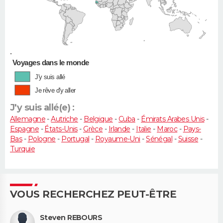
•
Voyages dans le monde
J'y suis allé
Je rêve d'y aller
J'y suis allé(e) :
Allemagne
-
Autriche
-
Belgique
-
Cuba
-
Émirats Arabes Unis
-
Espagne
-
États-Unis
-
Grèce
-
Irlande
-
Italie
-
Maroc
-
Pays-
Bas
-
Pologne
-
Portugal
-
Royaume-Uni
-
Sénégal
-
Suisse
-
Turquie
VOUS RECHERCHEZ PEUT-ÊTRE
Steven REBOURS