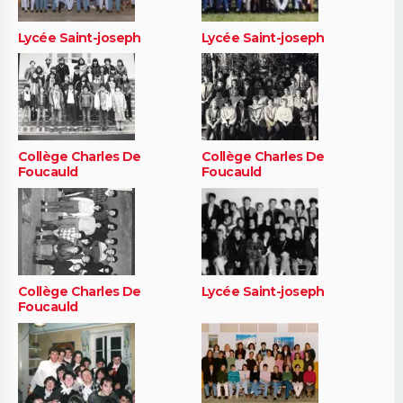
Lycée Saint-joseph
Lycée Saint-joseph
Collège Charles De
Collège Charles De
Foucauld
Foucauld
Collège Charles De
Lycée Saint-joseph
Foucauld