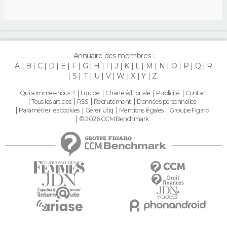
Annuaire des membres :
A
B
C
D
E
F
G
H
I
J
K
L
M
N
O
P
Q
R
S
T
U
V
W
X
Y
Z
Qui sommes-nous ?
Equipe
Charte éditoriale
Publicité
Contact
Tous les articles
RSS
Recrutement
Données personnelles
Paramétrer les cookies
Gérer Utiq
Mentions légales
Groupe Figaro
© 2026 CCM Benchmark