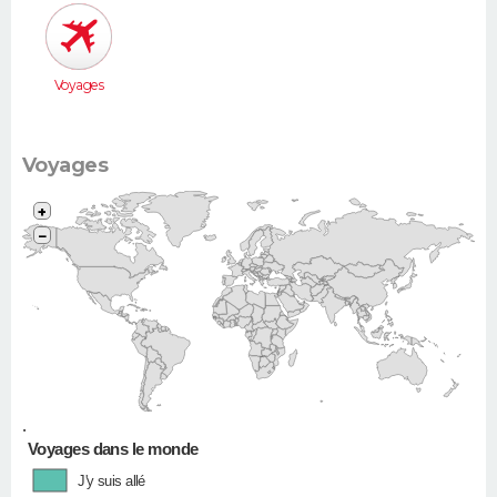
Voyages
Voyages
+
−
•
Voyages dans le monde
J'y suis allé