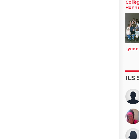
Collèg
Honne
Lycée
ILS