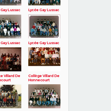
 Gay Lussac
Lycée Gay Lussac
 Gay Lussac
Lycée Gay Lussac
e Villard De
Collège Villard De
court
Honnecourt