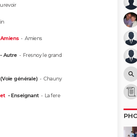
urevoir
in
: Amiens
-
Amiens
- Autre
-
Fresnoy le grand
(Voie générale)
-
Chauny
net
- Enseignant
-
La fere
PH