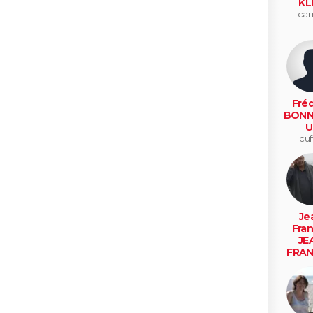
KL
ca
Fréd
BONN
U
cuf
Je
Fran
JE
FRAN
LAH