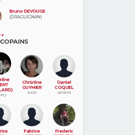
Bruno DEVOUGE
(DRAGUIGNAN)
 COPAINS
line
Christine
Daniel
ENT
GUYMIER
COQUEL
LARD)
avize
amiens
ery
rice
Fabrice
Frederic