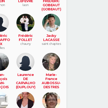
EIN
LEFEVRE
FREDERIC
mon
laon
GOBEAUT
(GOBEAUT)
hasnon
éric
Frédéric
Jacky
AFFO
FOLLET
LACASSE
X
chauny
saint chaptes
fies
an-
Laurence
Marie-
çois
DE
France
AN-
CARVALHO
AUBOSSU-
ÇOIS
(DUPLOUY)
DESTRES
IRE
gouy
(DESTRES)
deuillet