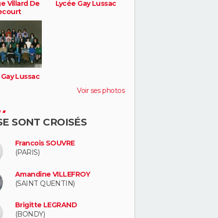
e Villard De
Lycée Gay Lussac
court
 Gay Lussac
Voir ses photos
 SE SONT CROISÉS
Francois SOUVRE
(PARIS)
Amandine VILLEFROY
(SAINT QUENTIN)
Brigitte LEGRAND
(BONDY)