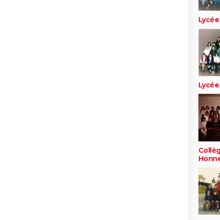
Lycée
Lycée
Collèg
Honne