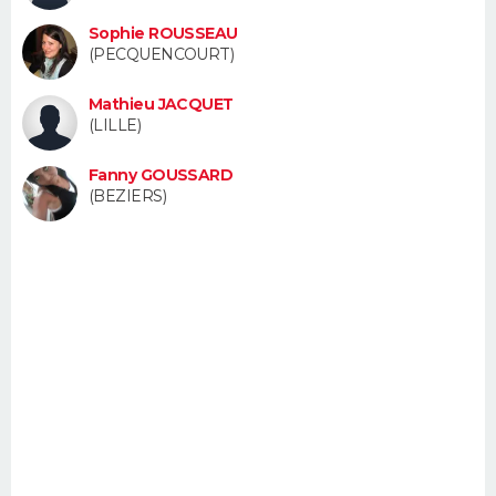
FORUM
Sophie ROUSSEAU
(PECQUENCOURT)
Lifestyle
Sport
Television
Cinema
Bricolage
Culture
Auto
Voyage
Mathieu JACQUET
(LILLE)
Fanny GOUSSARD
(BEZIERS)