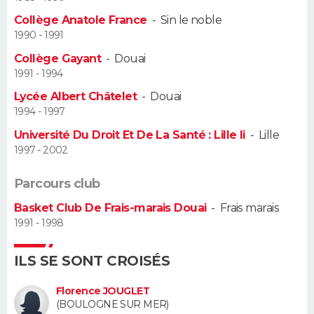
Collège Anatole France
-
Sin le noble
Guide de la santé
Médicaments
+
Alimentation
Maladies
Sommeil
VOYAGE
1990 - 1991
Collège Gayant
-
Douai
City break
Voyage de noces
Climat
Destinations
Voyage nature
Forum
+
PHOTO
1991 - 1994
Lycée Albert Châtelet
-
Douai
GUIDES D'ACHAT
1994 - 1997
BONS PLANS
Université Du Droit Et De La Santé : Lille Ii
-
Lille
1997 - 2002
CARTE DE VOEUX
Parcours club
Carte Bonne année
Carte Pâques
Carte de Noël
Carte Saint-Valentin
Carte d'anniversaire
DICTIONNAIRE
Basket Club De Frais-marais Douai
-
Frais marais
1991 - 1998
Biographies
Expressions
Dictionnaire
Citations
Proverbes
PROGRAMME TV
ILS SE SONT CROISÉS
COPAINS D'AVANT
Se connecter
Collèges
Universités
Service militaire
S'inscrire
Lycées
Primaires
Entreprises
Avis de recherche
Florence JOUGLET
AVIS DE DÉCÈS
(BOULOGNE SUR MER)