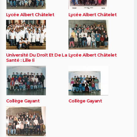
Lycée Albert Châtelet
Lycée Albert Châtelet
Université Du Droit Et De La
Lycée Albert Châtelet
Santé : Lille Ii
Collège Gayant
Collège Gayant