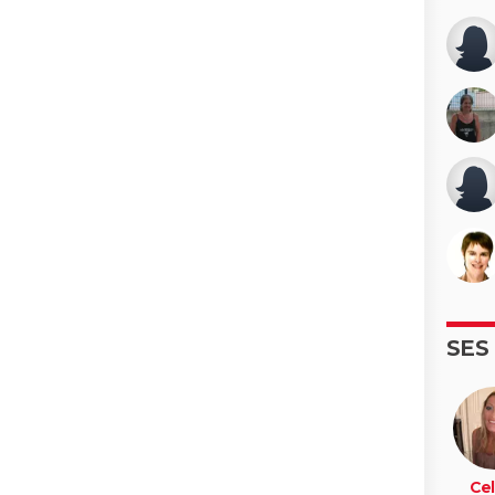
SES
Cel