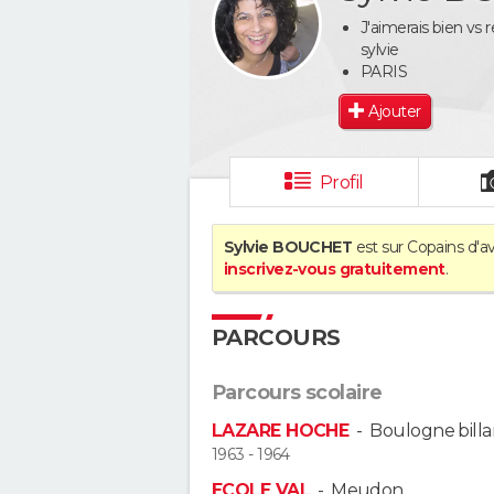
J'aimerais bien vs r
sylvie
PARIS
Ajouter
Profil
Sylvie BOUCHET
est sur Copains d'av
inscrivez-vous gratuitement
.
PARCOURS
Parcours scolaire
LAZARE HOCHE
-
Boulogne bill
1963 - 1964
ECOLE VAL
-
Meudon