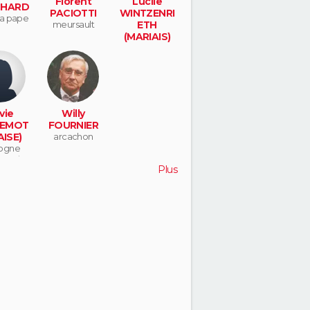
Florent
Lucile
HARD
PACIOTTI
WINTZENRI
 la pape
meursault
ETH
(MARIAIS)
roissy en brie
vie
Willy
EMOT
FOURNIER
AISE)
arcachon
ogne
ncourt
Plus