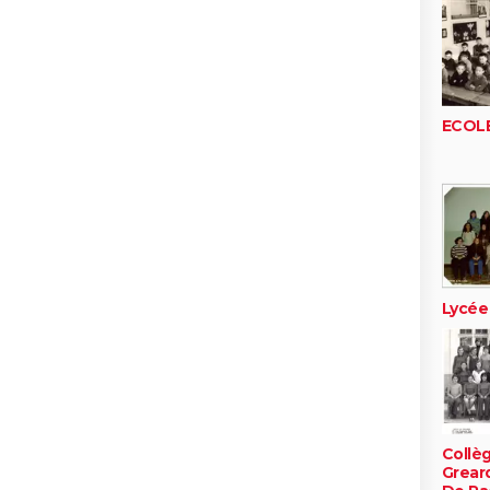
ECOLE
Lycée
Collè
Greard