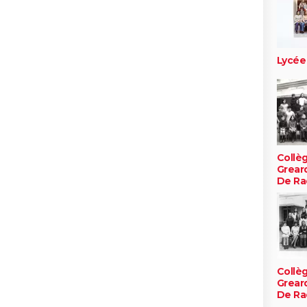
Lycée
Collè
Greard
De Ra
Collè
Greard
De Ra