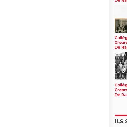
De Ra
Collè
Greard
De Ra
Collè
Greard
De Ra
ILS