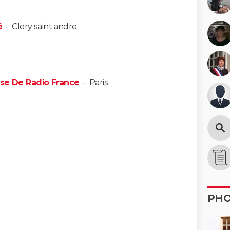
é
-
Clery saint andre
ise De Radio France
-
Paris
PH