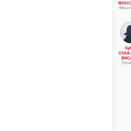
BOUC
rillieux
Syl
GOUL
(NIC
boul
billa