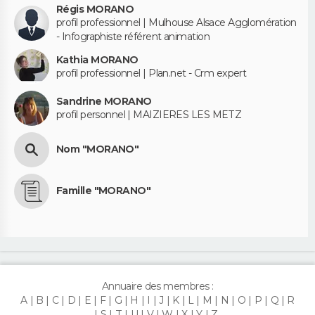
Régis MORANO
profil professionnel | Mulhouse Alsace Agglomération
- Infographiste référent animation
Kathia MORANO
profil professionnel | Plan.net - Crm expert
Sandrine MORANO
profil personnel | MAIZIERES LES METZ
Nom "MORANO"
Famille "MORANO"
Annuaire des membres :
A
B
C
D
E
F
G
H
I
J
K
L
M
N
O
P
Q
R
S
T
U
V
W
X
Y
Z