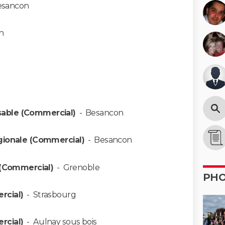
esancon
n
able (Commercial)
-
Besancon
égionale (Commercial)
-
Besancon
e (Commercial)
-
Grenoble
PH
rcial)
-
Strasbourg
rcial)
-
Aulnay sous bois