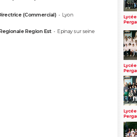
Directrice (Commercial)
-
Lyon
Lycée
Perga
 Regionale Region Est
-
Epinay sur seine
Lycée
Perga
Lycée
Perga