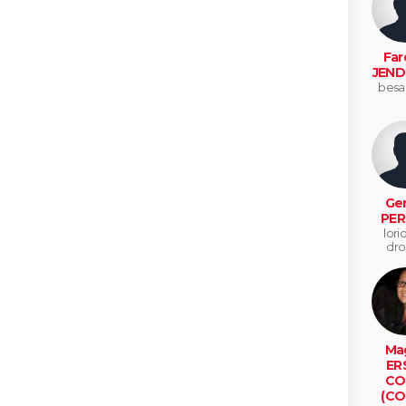
Far
JEND
besa
Ger
PER
lorio
dr
Mag
ER
CO
(CO