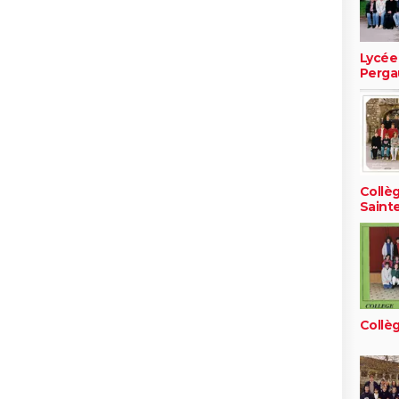
Lycée
Perga
Collèg
Saint
Collè