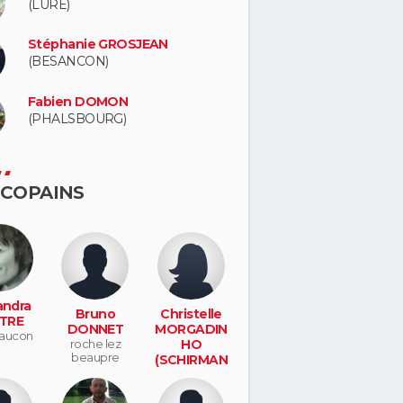
(LURE)
Stéphanie GROSJEAN
(BESANCON)
Fabien DOMON
(PHALSBOURG)
 COPAINS
andra
Bruno
Christelle
TRE
DONNET
MORGADIN
aucon
roche lez
HO
beaupre
(SCHIRMAN
N)
montferrand
le chateau