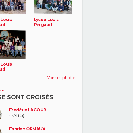
 Louis
Lycée Louis
ud
Pergaud
 Louis
ud
Voir ses photos
 SE SONT CROISÉS
Frédéric LACOUR
(PARIS)
Fabrice ORMAUX