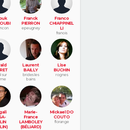
ouk
Franck
Franco
OUBI
PIERRON
CHIAPPINEL
ncon
epeugney
LI
franois
ald
Laurent
Lise
RET
BAILLY
BUCHIN
l sur
brides les
rognes
ome
bains
ali
Marie-
Mickael DO
SA-
France
COUTO
LIN
LAMBOLEY
florange
LIN)
(BÉLIARD)