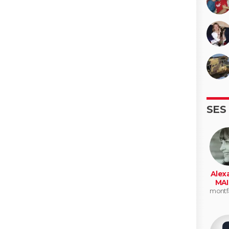
SES
Alex
MAI
montf