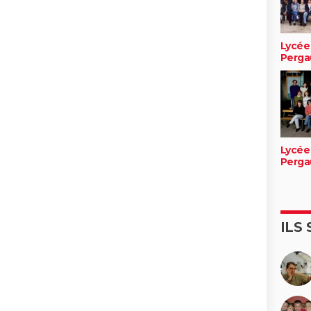
Lycée
Perga
Lycée
Perga
ILS