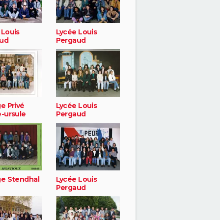
 Louis
Lycée Louis
ud
Pergaud
e Privé
Lycée Louis
e-ursule
Pergaud
ge Stendhal
Lycée Louis
Pergaud