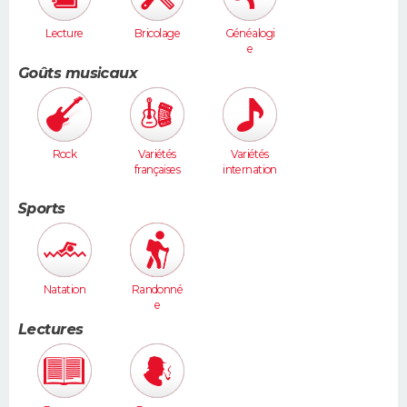
Lecture
Bricolage
Généalogi
e
Goûts musicaux
Rock
Variétés
Variétés
françaises
internation
ales
Sports
Natation
Randonné
e
Lectures