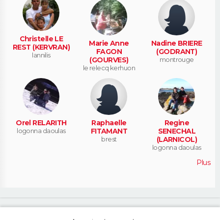
Christelle LE
Marie Anne
Nadine BRIERE
REST (KERVRAN)
FAGON
(GODRANT)
lannilis
(GOURVES)
montrouge
le relecq kerhuon
Orel RELARITH
Raphaelle
Regine
logonna daoulas
FITAMANT
SENECHAL
brest
(LARNICOL)
logonna daoulas
Plus