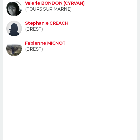
Valerie BONDON (CYRVAN)
FORUM
(TOURS SUR MARNE)
Lifestyle
Sport
Television
Cinema
Bricolage
Culture
Auto
Voyage
Stephanie CREACH
(BREST)
Fabienne MIGNOT
(BREST)