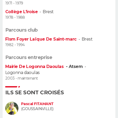
1971 - 1979
Guide de la santé
Médicaments
+
Alimentation
Maladies
Sommeil
Collège L'iroise
-
Brest
VOYAGE
1978 - 1988
City break
Voyage de noces
Climat
Destinations
Voyage nature
Forum
+
PHOTO
Parcours club
GUIDES D'ACHAT
Flsm Foyer Laïque De Saint-marc
-
Brest
1982 - 1994
BONS PLANS
Parcours entreprise
CARTE DE VOEUX
Mairie De Logonna Daoulas
- Atsem
-
Carte Bonne année
Carte Pâques
Carte de Noël
Carte Saint-Valentin
Carte d'anniversaire
Logonna daoulas
DICTIONNAIRE
2003 - maintenant
Biographies
Expressions
Dictionnaire
Citations
Proverbes
PROGRAMME TV
ILS SE SONT CROISÉS
COPAINS D'AVANT
Pascal FITAMANT
Se connecter
Collèges
Universités
Service militaire
S'inscrire
Lycées
Primaires
Entreprises
Avis de recherche
(GOUSSAINVILLE)
AVIS DE DÉCÈS