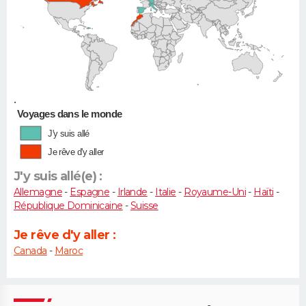
•
Voyages dans le monde
J'y suis allé
Je rêve d'y aller
J'y suis allé(e) :
Allemagne
-
Espagne
-
Irlande
-
Italie
-
Royaume-Uni
-
Haïti
-
République Dominicaine
-
Suisse
Je rêve d'y aller :
Canada
-
Maroc