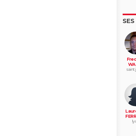
SES
Fred
WA
saint 
Laur
FER
ly