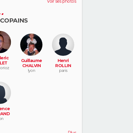
Voir ses photos
 COPAINS
eric
Guillaume
Henri
LET
CHALVIN
ROLLIN
jorioz
lyon
paris
ence
RAND
on
Plus