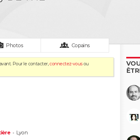
Photos
Copains
VOU
avant. Pour le contacter,
connectez-vous
ou
ÊTR
tière
-
Lyon