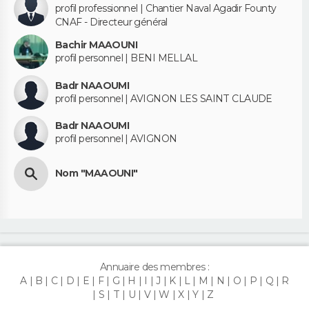
profil professionnel | Chantier Naval Agadir Founty
CNAF - Directeur général
Bachir MAAOUNI
profil personnel | BENI MELLAL
Badr NAAOUMI
profil personnel | AVIGNON LES SAINT CLAUDE
Badr NAAOUMI
profil personnel | AVIGNON
Nom "MAAOUNI"
Annuaire des membres :
A
B
C
D
E
F
G
H
I
J
K
L
M
N
O
P
Q
R
S
T
U
V
W
X
Y
Z