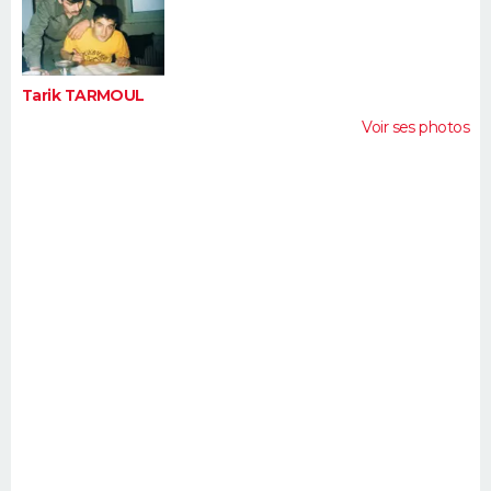
FORUM
Lifestyle
Sport
Television
Cinema
Bricolage
Culture
Auto
Voyage
Tarik TARMOUL
Voir ses photos