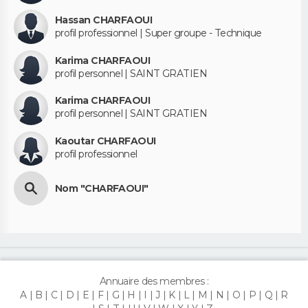
Hassan CHARFAOUI
profil professionnel | Super groupe - Technique
Karima CHARFAOUI
profil personnel | SAINT GRATIEN
Karima CHARFAOUI
profil personnel | SAINT GRATIEN
Kaoutar CHARFAOUI
profil professionnel
Nom "CHARFAOUI"
Annuaire des membres :
A
B
C
D
E
F
G
H
I
J
K
L
M
N
O
P
Q
R