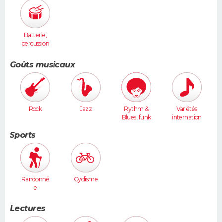
Batterie,
percussion
s
Goûts musicaux
Rock
Jazz
Rythm &
Variétés
Blues, funk
internation
ales
Sports
Randonné
Cyclisme
e
Lectures