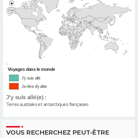
+
−
•
Voyages dans le monde
J'y suis allé
Je rêve d'y aller
J'y suis allé(e) :
Terres australes et antarctiques françaises
VOUS RECHERCHEZ PEUT-ÊTRE