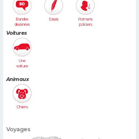
Bandes
Essais
Romans
dessinées
policiers
Voitures
Une
voiture
moyenne
(Megane,
Animaux
307...)
Chiens
Voyages