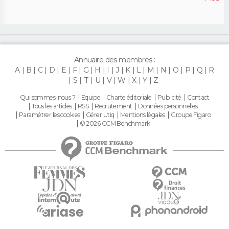
Annuaire des membres :
A
B
C
D
E
F
G
H
I
J
K
L
M
N
O
P
Q
R
S
T
U
V
W
X
Y
Z
Qui sommes-nous ?
Equipe
Charte éditoriale
Publicité
Contact
Tous les articles
RSS
Recrutement
Données personnelles
Paramétrer les cookies
Gérer Utiq
Mentions légales
Groupe Figaro
© 2026 CCM Benchmark