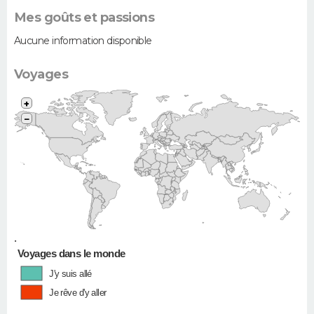
Mes goûts et passions
Aucune information disponible
Voyages
+
−
•
Voyages dans le monde
J'y suis allé
Je rêve d'y aller