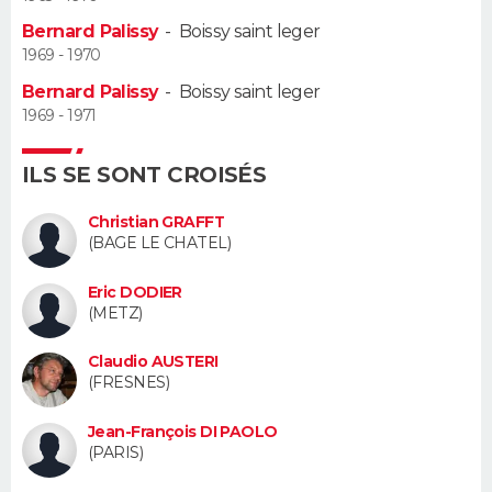
Bernard Palissy
-
Boissy saint leger
Guide de la santé
Médicaments
+
Alimentation
Maladies
Sommeil
VOYAGE
1969 - 1970
Bernard Palissy
-
Boissy saint leger
City break
Voyage de noces
Climat
Destinations
Voyage nature
Forum
+
PHOTO
1969 - 1971
GUIDES D'ACHAT
ILS SE SONT CROISÉS
BONS PLANS
Christian GRAFFT
(BAGE LE CHATEL)
CARTE DE VOEUX
Eric DODIER
Carte Bonne année
Carte Pâques
Carte de Noël
Carte Saint-Valentin
Carte d'anniversaire
DICTIONNAIRE
(METZ)
Biographies
Expressions
Dictionnaire
Citations
Proverbes
PROGRAMME TV
Claudio AUSTERI
(FRESNES)
COPAINS D'AVANT
Jean-François DI PAOLO
Se connecter
Collèges
Universités
Service militaire
S'inscrire
Lycées
Primaires
Entreprises
Avis de recherche
(PARIS)
AVIS DE DÉCÈS