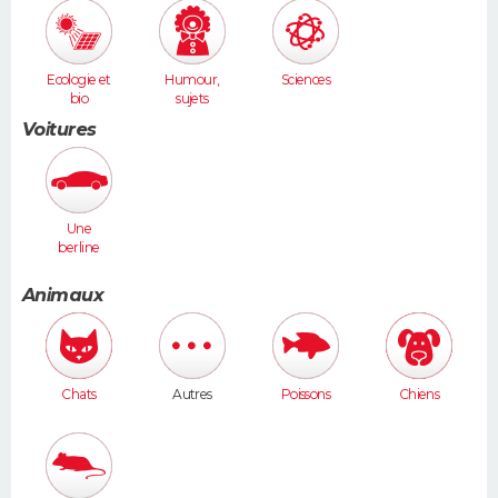
Ecologie et
Humour,
Sciences
bio
sujets
insolites
Voitures
Une
berline
(Laguna,
406...)
Animaux
Chats
Autres
Poissons
Chiens