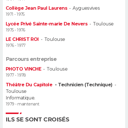
Collège Jean Paul Laurens
-
Ayguesvives
Guide de la santé
Médicaments
+
Alimentation
Maladies
Sommeil
VOYAGE
1971 - 1975
Lycée Privé Sainte-marie De Nevers
-
Toulouse
City break
Voyage de noces
Climat
Destinations
Voyage nature
Forum
+
PHOTO
1975 - 1976
LE CHRIST ROI
-
Toulouse
GUIDES D'ACHAT
1976 - 1977
BONS PLANS
Parcours entreprise
CARTE DE VOEUX
PHOTO VINCHE
-
Toulouse
1977 - 1978
Carte Bonne année
Carte Pâques
Carte de Noël
Carte Saint-Valentin
Carte d'anniversaire
DICTIONNAIRE
Théâtre Du Capitole
- Technicien (Technique)
-
Toulouse
Biographies
Expressions
Dictionnaire
Citations
Proverbes
PROGRAMME TV
Informatique.
1979 - maintenant
COPAINS D'AVANT
Se connecter
Collèges
Universités
Service militaire
S'inscrire
Lycées
Primaires
Entreprises
Avis de recherche
ILS SE SONT CROISÉS
AVIS DE DÉCÈS