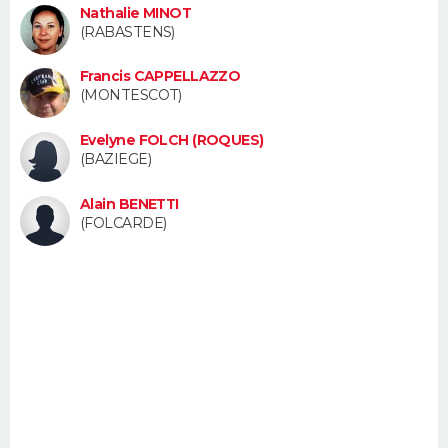
Nathalie MINOT
FORUM
(RABASTENS)
Lifestyle
Sport
Television
Cinema
Bricolage
Culture
Auto
Voyage
Francis CAPPELLAZZO
(MONTESCOT)
Evelyne FOLCH (ROQUES)
(BAZIEGE)
Alain BENETTI
(FOLCARDE)