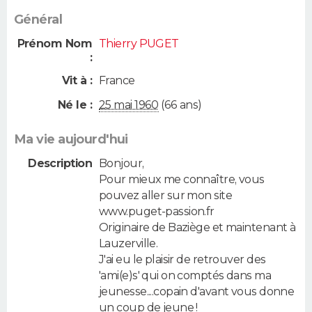
Général
Prénom Nom
Thierry PUGET
:
Vit à :
France
Né le :
25 mai 1960
(66 ans)
Ma vie aujourd'hui
Description
Bonjour,
Pour mieux me connaître, vous
pouvez aller sur mon site
www.puget-passion.fr
Originaire de Baziège et maintenant à
Lauzerville.
J'ai eu le plaisir de retrouver des
'ami(e)s' qui on comptés dans ma
jeunesse....copain d'avant vous donne
un coup de jeune !