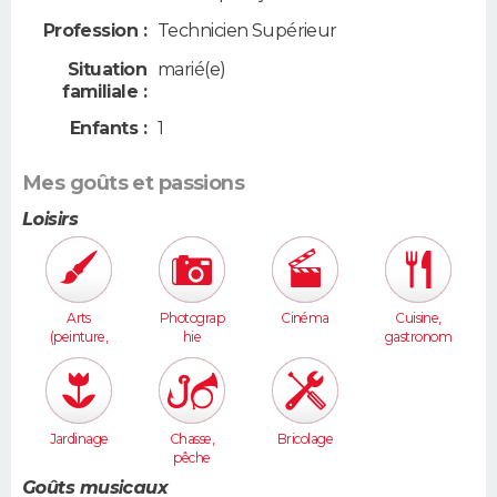
Profession :
Technicien Supérieur
Situation
marié(e)
familiale :
Enfants :
1
Mes goûts et passions
Loisirs
Arts
Photograp
Cinéma
Cuisine,
(peinture,
hie
gastronom
sculpture...
ie
)
Jardinage
Chasse,
Bricolage
pêche
Goûts musicaux