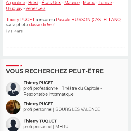
Argentine
-
Brésil
-
États-Unis
-
Maurice
-
Maroc
-
Tunisie
-
Uruguay
-
Vénézuela
Thierry PUGET
a reconnu
Pascale BUISSON (CASTELLANO)
sur la photo
classe de 5e 2
il y a 14 ans
VOUS RECHERCHEZ PEUT-ÊTRE
Thierry PUGET
profil professionnel | Théâtre du Capitole -
Responsable intormatique
Thierry PUGET
profil personnel | BOURG LES VALENCE
Thierry TUQUET
profil personnel | MERU