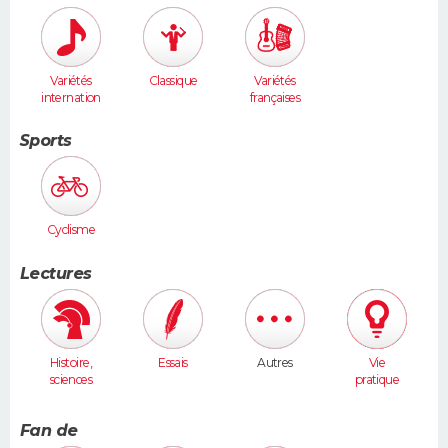
Variétés
Classique
Variétés
internation
françaises
ales
Sports
Cyclisme
Lectures
Histoire,
Essais
Autres
Vie
sciences
pratique
humaines
Fan de