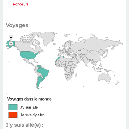
Rongeurs
Voyages
+
−
•
Voyages dans le monde
J'y suis allé
Je rêve d'y aller
J'y suis allé(e) :