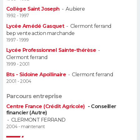
Collège Saint Joseph
-
Aubiere
Guide de la santé
Médicaments
+
Alimentation
Maladies
Sommeil
VOYAGE
1992 - 1997
Lycée Amédé Gasquet
-
Clermont ferrand
City break
Voyage de noces
Climat
Destinations
Voyage nature
Forum
+
PHOTO
bep vente action marchande
1997 - 1999
GUIDES D'ACHAT
Lycée Professionnel Sainte-thérèse
-
Clermont ferrand
BONS PLANS
1999 - 2001
CARTE DE VOEUX
Bts - Sidoine Apollinaire
-
Clermont ferrand
2001 - 2004
Carte Bonne année
Carte Pâques
Carte de Noël
Carte Saint-Valentin
Carte d'anniversaire
DICTIONNAIRE
Parcours entreprise
Biographies
Expressions
Dictionnaire
Citations
Proverbes
PROGRAMME TV
Centre France (Crédit Agricole)
- Conseiller
financier (Autre)
COPAINS D'AVANT
-
CLERMONT FERRAND
2004 - maintenant
Se connecter
Collèges
Universités
Service militaire
S'inscrire
Lycées
Primaires
Entreprises
Avis de recherche
AVIS DE DÉCÈS