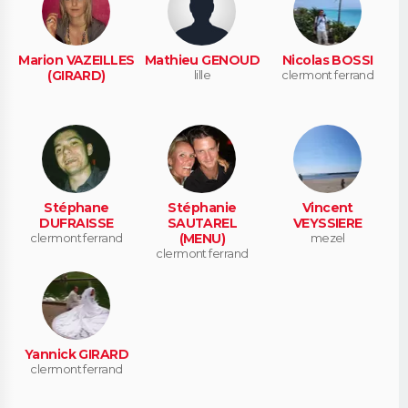
Marion VAZEILLES
Mathieu GENOUD
Nicolas BOSSI
(GIRARD)
lille
clermont ferrand
Stéphane
Stéphanie
Vincent
DUFRAISSE
SAUTAREL
VEYSSIERE
clermont ferrand
(MENU)
mezel
clermont ferrand
Yannick GIRARD
clermont ferrand