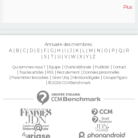
Plus
Annuaire des membres :
A
B
C
D
E
F
G
H
I
J
K
L
M
N
O
P
Q
R
S
T
U
V
W
X
Y
Z
Qui sommes-nous ?
Equipe
Charte éditoriale
Publicité
Contact
Tous les articles
RSS
Recrutement
Données personnelles
Paramétrer les cookies
Gérer Utiq
Mentions légales
Groupe Figaro
© 2026 CCM Benchmark