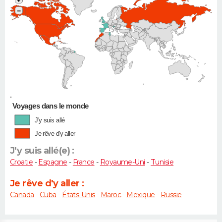
−
•
Voyages dans le monde
J'y suis allé
Je rêve d'y aller
J'y suis allé(e) :
Croatie
-
Espagne
-
France
-
Royaume-Uni
-
Tunisie
Je rêve d'y aller :
Canada
-
Cuba
-
États-Unis
-
Maroc
-
Mexique
-
Russie