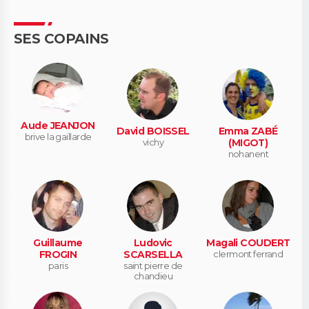
SES COPAINS
Aude JEANJON
David BOISSEL
Emma ZABÉ
brive la gaillarde
vichy
(MIGOT)
nohanent
Guillaume
Ludovic
Magali COUDERT
FROGIN
SCARSELLA
clermont ferrand
paris
saint pierre de
chandieu