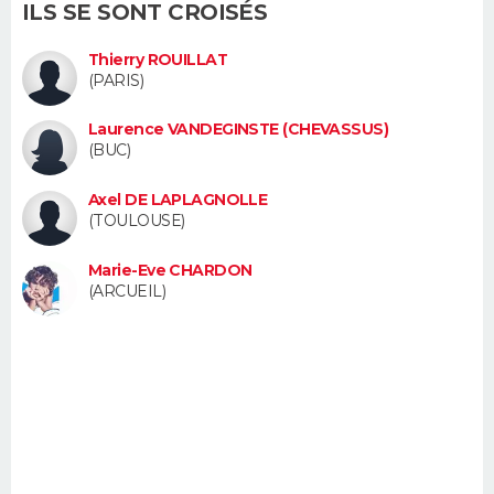
ILS SE SONT CROISÉS
FORUM
Thierry ROUILLAT
Lifestyle
Sport
Television
Cinema
Bricolage
Culture
Auto
Voyage
(PARIS)
Laurence VANDEGINSTE (CHEVASSUS)
(BUC)
Axel DE LAPLAGNOLLE
(TOULOUSE)
Marie-Eve CHARDON
(ARCUEIL)