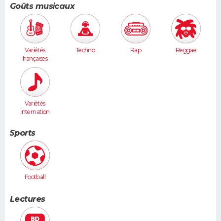
Goûts musicaux
Variétés
Techno
Rap
Reggae
françaises
Variétés
internation
ales
Sports
Football
Lectures