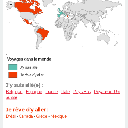
−
•
Voyages dans le monde
J'y suis allé
Je rêve d'y aller
J'y suis allé(e) :
Belgique
-
Espagne
-
France
-
Italie
-
Pays-Bas
-
Royaume-Uni
-
Suisse
Je rêve d'y aller :
Brésil
-
Canada
-
Grèce
-
Mexique