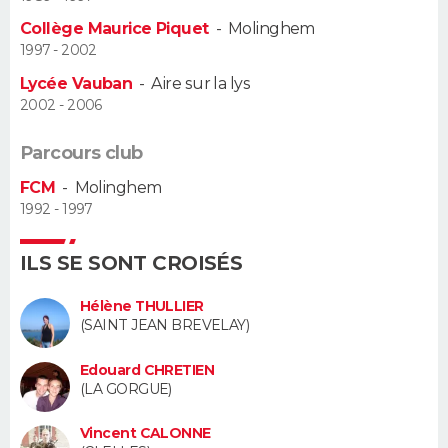
Collège Maurice Piquet
-
Molinghem
Guide de la santé
Médicaments
+
Alimentation
Maladies
Sommeil
VOYAGE
1997 - 2002
Lycée Vauban
-
Aire sur la lys
City break
Voyage de noces
Climat
Destinations
Voyage nature
Forum
+
PHOTO
2002 - 2006
GUIDES D'ACHAT
Parcours club
FCM
-
Molinghem
BONS PLANS
1992 - 1997
CARTE DE VOEUX
ILS SE SONT CROISÉS
Carte Bonne année
Carte Pâques
Carte de Noël
Carte Saint-Valentin
Carte d'anniversaire
DICTIONNAIRE
Hélène THULLIER
Biographies
Expressions
Dictionnaire
Citations
Proverbes
(SAINT JEAN BREVELAY)
PROGRAMME TV
Edouard CHRETIEN
COPAINS D'AVANT
(LA GORGUE)
Se connecter
Collèges
Universités
Service militaire
S'inscrire
Lycées
Primaires
Entreprises
Avis de recherche
AVIS DE DÉCÈS
Vincent CALONNE