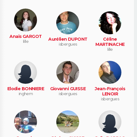
Anais GARGOT
Aurélien DUPONT
Céline
lille
isbergues
MARTINACHE
lille
Elodie BONNIERE
Giovanni GUISSE
Jean-François
inghem
isbergues
LENOIR
isbergues