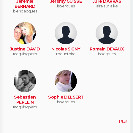
Jeremie
Jérémy GUISSE
Julie DARRAS
BERNARD
isbergues
aire sur la lys
blendecques
Justine DAVID
Nicolas SIGNY
Romain DEVAUX
racquinghem
roquetoire
isbergues
Sebastien
Sophie DELSERT
PERLEIN
isbergues
racquinghem
Plus