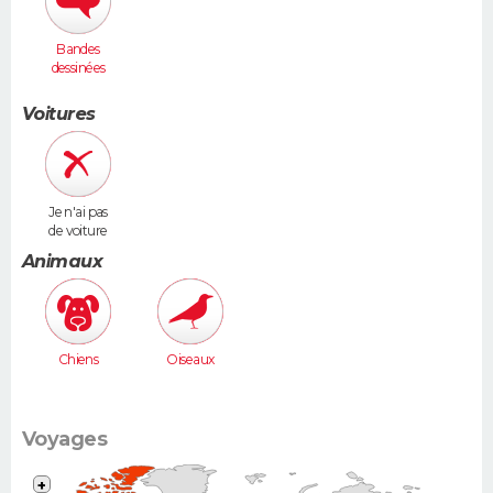
Bandes
dessinées
Voitures
Je n'ai pas
de voiture
Animaux
Chiens
Oiseaux
Voyages
+