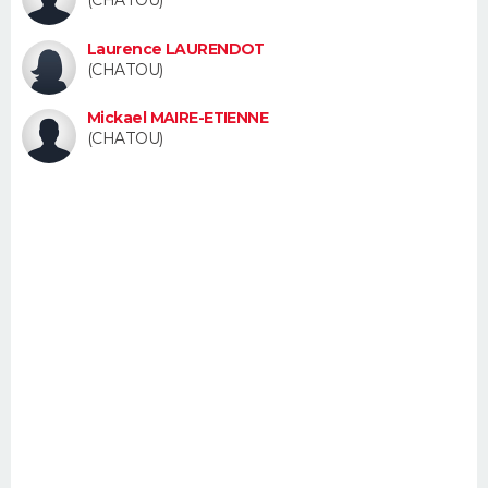
FORUM
Laurence LAURENDOT
Lifestyle
Sport
Television
Cinema
Bricolage
Culture
Auto
Voyage
(CHATOU)
Mickael MAIRE-ETIENNE
(CHATOU)