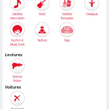
Variétés
Rock
Variétés
Classique
internation
françaises
ales
Rythm &
Techno
Rap
Blues, funk
Lectures
Science
fiction
Voitures
Je n'ai pas