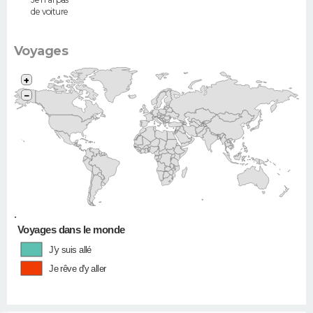
de voiture
Voyages
+
−
•
Voyages dans le monde
J'y suis allé
Je rêve d'y aller