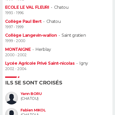
ECOLE LE VAL FLEURI
-
Chatou
Guide de la santé
Médicaments
+
Alimentation
Maladies
Sommeil
VOYAGE
1993 - 1996
Collège Paul Bert
-
Chatou
City break
Voyage de noces
Climat
Destinations
Voyage nature
Forum
+
PHOTO
1997 - 1999
Collège Langevin-wallon
-
Saint gratien
GUIDES D'ACHAT
1999 - 2000
BONS PLANS
MONTAIGNE
-
Herblay
2000 - 2002
CARTE DE VOEUX
Lycée Agricole Privé Saint-nicolas
-
Igny
2002 - 2004
Carte Bonne année
Carte Pâques
Carte de Noël
Carte Saint-Valentin
Carte d'anniversaire
DICTIONNAIRE
Biographies
Expressions
Dictionnaire
Citations
Proverbes
ILS SE SONT CROISÉS
PROGRAMME TV
Yann BORU
COPAINS D'AVANT
(CHATOU)
Se connecter
Collèges
Universités
Service militaire
S'inscrire
Lycées
Primaires
Entreprises
Avis de recherche
AVIS DE DÉCÈS
Fabien MIKOL
(CHATOU)