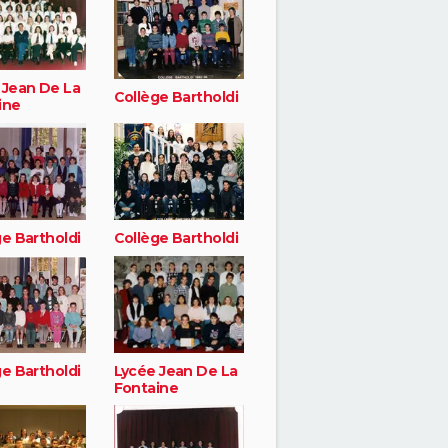
 Jean De La
Collège Bartholdi
ine
e Bartholdi
Collège Bartholdi
e Bartholdi
Lycée Jean De La
Fontaine