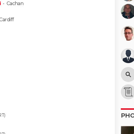
i
-
Cachan
Cardiff
PH
T)