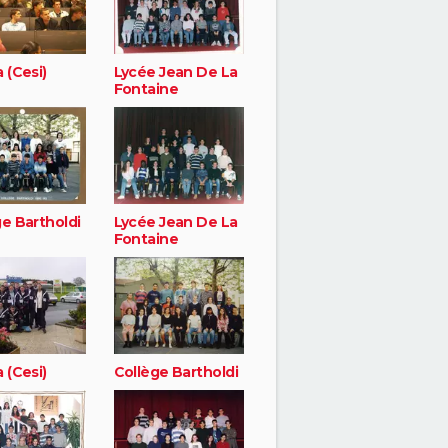
 (Cesi)
Lycée Jean De La
Fontaine
e Bartholdi
Lycée Jean De La
Fontaine
 (Cesi)
Collège Bartholdi