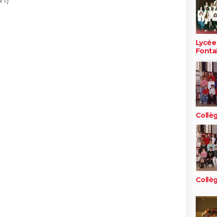
T)
Lycée
Fonta
Collèg
Collèg