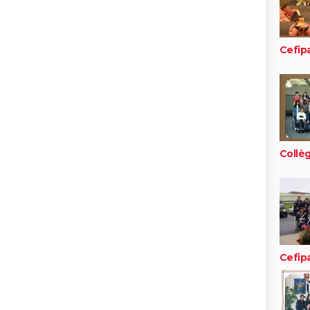
Cefipa
Collèg
Cefipa