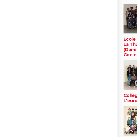
Ecole
La Thu
(Damm
Goele
Collè
L'eur