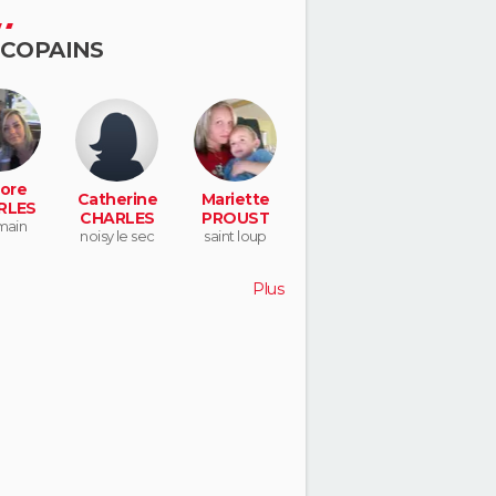
 COPAINS
ore
Catherine
Mariette
RLES
CHARLES
PROUST
main
noisy le sec
saint loup
Plus