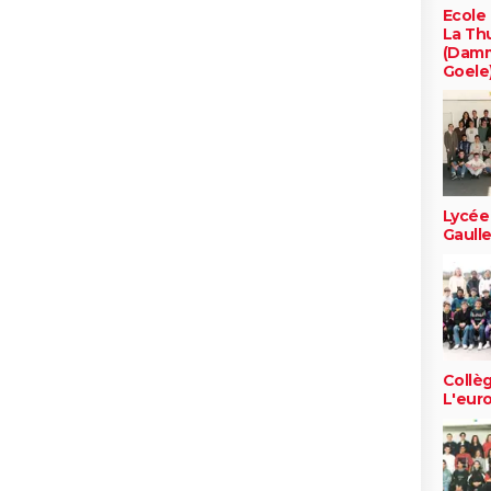
Ecole
La Thu
(Damm
Goele
Lycée
Gaull
Collè
L'eur