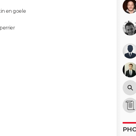
n en goele
perrier
PH