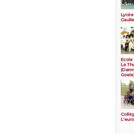
Lycée
Gaull
Ecole
La Thu
(Damm
Goele
Collè
L'eur