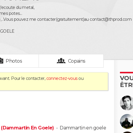
, j'ecoute du metal,
 mes potes...
ublié, ..Vous pouvez me contacter(gratuitement)au contact@thprod.com car
 GOELE
Photos
Copains
VOU
avant. Pour le contacter,
connectez-vous
ou
ÊTR
e (Dammartin En Goele)
-
Dammartin en goele