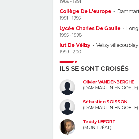
1986 - 1991
Collège De L'europe
-
Dammarti
1991 - 1995
Lycée Charles De Gaulle
-
Long
1995 - 1998
Iut De Vélizy
-
Velizy villacoublay
1999 - 2001
ILS SE SONT CROISÉS
Olivier VANDENBERGHE
(DAMMARTIN EN GOELE)
Sébastien SOISSON
(DAMMARTIN EN GOELE)
Teddy LEFORT
(MONTRÉAL)