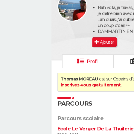
Bah voila, je travail
je delire bien avec
...ah ouais, j'ai o
un coup d'oeil ^^
DAMMARTIN EN
Ajouter
Profil
Thomas MOREAU
est sur Copains d'
inscrivez-vous gratuitement
.
PARCOURS
Parcours scolaire
Ecole Le Verger De La Thuileri