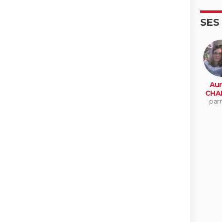
SES
Aur
CHA
par