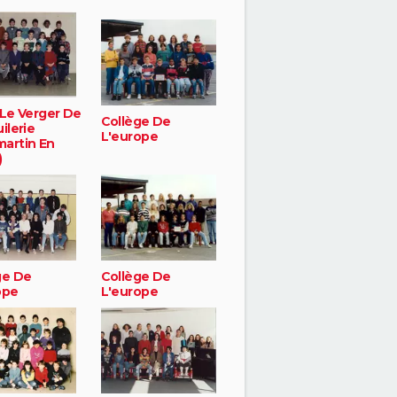
 Le Verger De
Collège De
ilerie
L'europe
artin En
)
ge De
Collège De
ope
L'europe