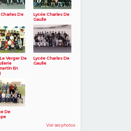
 Charles De
Lycée Charles De
e
Gaulle
 Le Verger De
Lycée Charles De
ilerie
Gaulle
artin En
)
ge De
ope
Voir ses photos