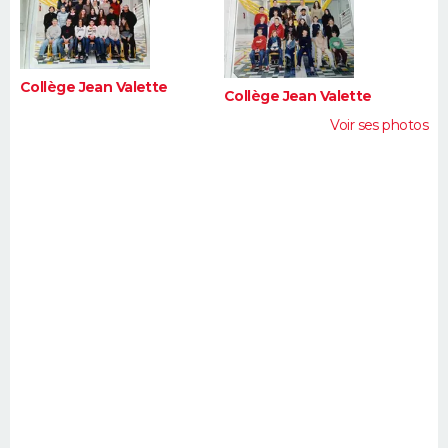
FORUM
Lifestyle
Sport
Television
Cinema
Bricolage
Culture
Auto
Voyage
Collège Jean Valette
Collège Jean Valette
Voir ses photos