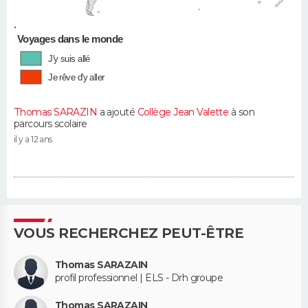
•
Voyages dans le monde
J'y suis allé
Je rêve d'y aller
Thomas SARAZIN
a ajouté
Collège Jean Valette
à son
parcours scolaire
il y a 12 ans
VOUS RECHERCHEZ PEUT-ÊTRE
Thomas SARAZAIN
profil professionnel | ELS - Drh groupe
Thomas SARAZAIN