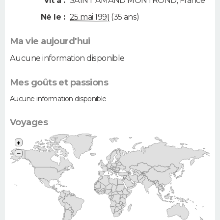
Vit à :
SAINT AMAND MONTROND
,
France
Né le :
25 mai 1991
(35 ans)
Ma vie aujourd'hui
Aucune information disponible
Mes goûts et passions
Aucune information disponible
Voyages
+
−