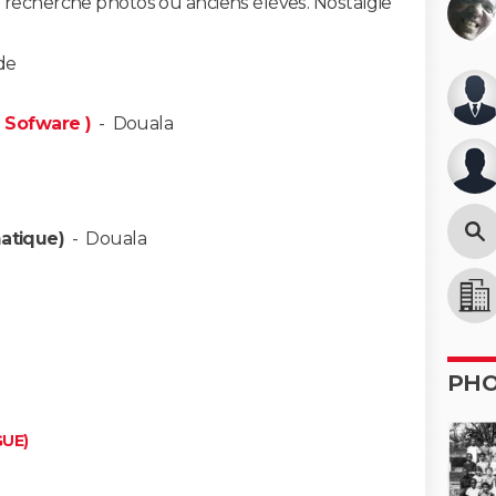
 recherche photos ou anciens élèves. Nostalgie
de
e Sofware )
-
Douala
matique)
-
Douala
PH
GUE)