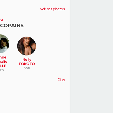
Voir ses photos
 COPAINS
nne
Nelly
alie
TOKOTO
LLE
lyon
ris
Plus