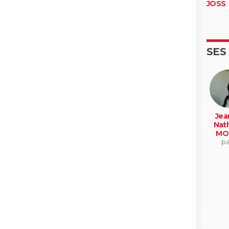
JOSS
SES
Jea
Nath
MO
pa