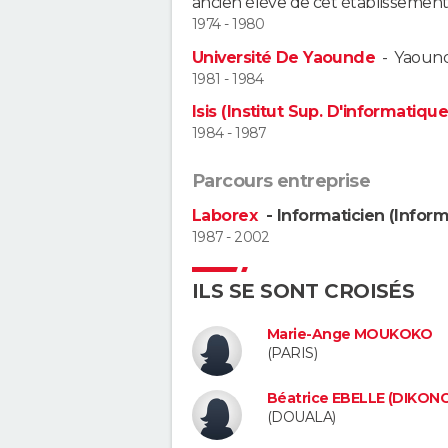
ancien élève de cet établissement
1974 - 1980
Université De Yaounde
-
Yaoun
1981 - 1984
Isis (Institut Sup. D'informatiqu
1984 - 1987
Parcours entreprise
Laborex
- Informaticien (Infor
1987 - 2002
ILS SE SONT CROISÉS
Marie-Ange MOUKOKO
(PARIS)
Béatrice EBELLE (DIKON
(DOUALA)