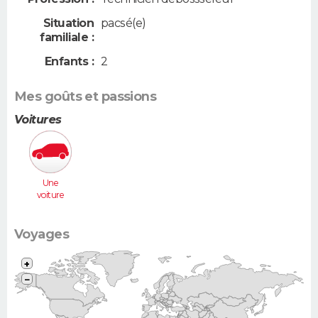
Situation
pacsé(e)
familiale :
Enfants :
2
Mes goûts et passions
Voitures
Une
voiture
moyenne
(Megane,
307...)
Voyages
+
−