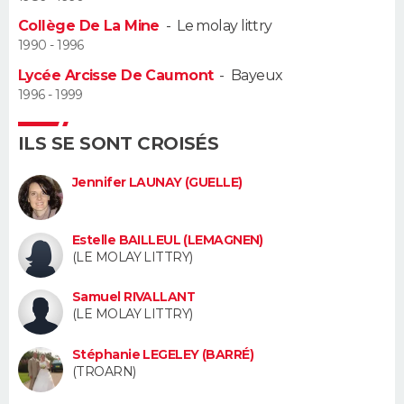
Collège De La Mine
-
Le molay littry
Guide de la santé
Médicaments
+
Alimentation
Maladies
Sommeil
VOYAGE
1990 - 1996
Lycée Arcisse De Caumont
-
Bayeux
City break
Voyage de noces
Climat
Destinations
Voyage nature
Forum
+
PHOTO
1996 - 1999
GUIDES D'ACHAT
ILS SE SONT CROISÉS
BONS PLANS
Jennifer LAUNAY (GUELLE)
CARTE DE VOEUX
Estelle BAILLEUL (LEMAGNEN)
Carte Bonne année
Carte Pâques
Carte de Noël
Carte Saint-Valentin
Carte d'anniversaire
DICTIONNAIRE
(LE MOLAY LITTRY)
Biographies
Expressions
Dictionnaire
Citations
Proverbes
PROGRAMME TV
Samuel RIVALLANT
(LE MOLAY LITTRY)
COPAINS D'AVANT
Stéphanie LEGELEY (BARRÉ)
Se connecter
Collèges
Universités
Service militaire
S'inscrire
Lycées
Primaires
Entreprises
Avis de recherche
(TROARN)
AVIS DE DÉCÈS