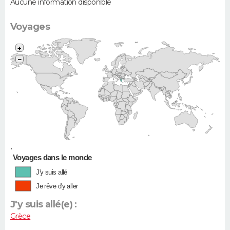
Aucune information disponible
Voyages
+
−
•
Voyages dans le monde
J'y suis allé
Je rêve d'y aller
J'y suis allé(e) :
Grèce