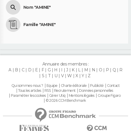
Nom "AMINE"
Famille "AMINE"
Annuaire des membres :
A
B
C
D
E
F
G
H
I
J
K
L
M
N
O
P
Q
R
S
T
U
V
W
X
Y
Z
Qui sommes-nous ?
Equipe
Charte éditoriale
Publicité
Contact
Tous les articles
RSS
Recrutement
Données personnelles
Paramétrer les cookies
Gérer Utiq
Mentions légales
Groupe Figaro
© 2026 CCM Benchmark