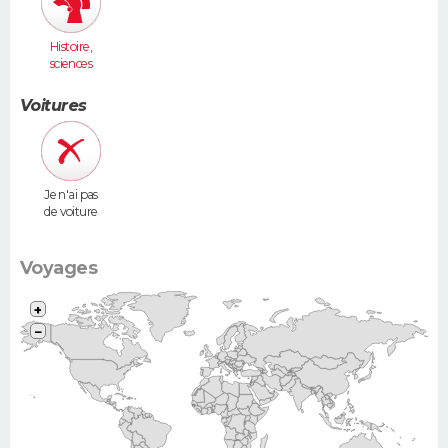
Histoire,
sciences
humaines
Voitures
Je n'ai pas
de voiture
Voyages
+
−