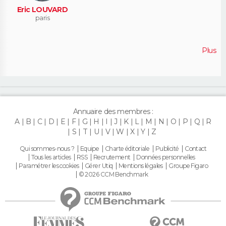
Eric LOUVARD
paris
Plus
Annuaire des membres :
A
B
C
D
E
F
G
H
I
J
K
L
M
N
O
P
Q
R
S
T
U
V
W
X
Y
Z
Qui sommes-nous ?
Equipe
Charte éditoriale
Publicité
Contact
Tous les articles
RSS
Recrutement
Données personnelles
Paramétrer les cookies
Gérer Utiq
Mentions légales
Groupe Figaro
© 2026 CCM Benchmark