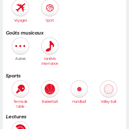
Voyages
Sport
Goûts musicaux
Autres
Variétés
internation
ales
Sports
Tennis de
Basketball
Handball
Volley-ball
table
Lectures