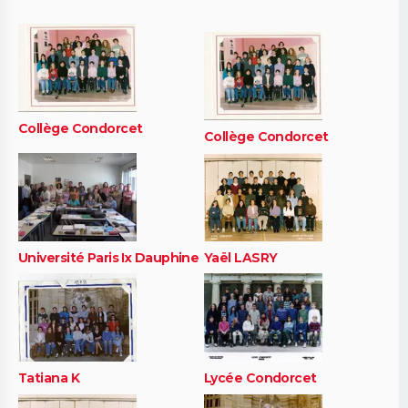
Collège Condorcet
Collège Condorcet
Université Paris Ix Dauphine
Yaël LASRY
Tatiana K
Lycée Condorcet