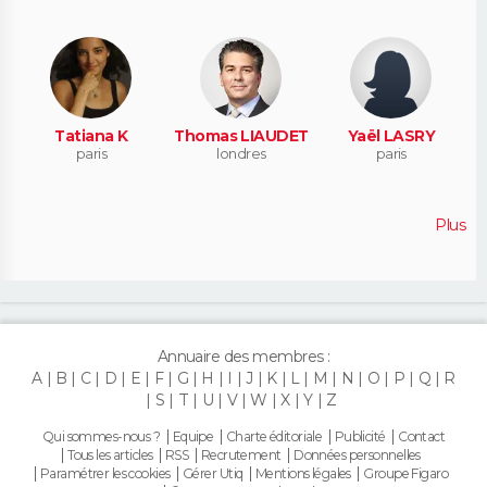
Tatiana K
Thomas LIAUDET
Yaël LASRY
paris
londres
paris
Plus
Annuaire des membres :
A
B
C
D
E
F
G
H
I
J
K
L
M
N
O
P
Q
R
S
T
U
V
W
X
Y
Z
Qui sommes-nous ?
Equipe
Charte éditoriale
Publicité
Contact
Tous les articles
RSS
Recrutement
Données personnelles
Paramétrer les cookies
Gérer Utiq
Mentions légales
Groupe Figaro