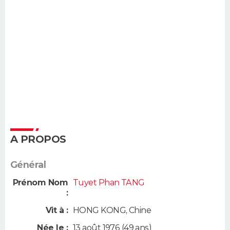
A PROPOS
Général
Prénom Nom
Tuyet Phan TANG
:
Vit à :
HONG KONG
,
Chine
Née le :
13 août 1976
(49 ans)