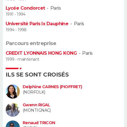
Lycée Condorcet
-
Paris
Guide de la santé
Médicaments
+
Alimentation
Maladies
Sommeil
VOYAGE
1991 - 1994
Université Paris Ix Dauphine
-
Paris
City break
Voyage de noces
Climat
Destinations
Voyage nature
Forum
+
PHOTO
1994 - 1998
GUIDES D'ACHAT
Parcours entreprise
CREDIT LYONNAIS HONG KONG
-
Paris
BONS PLANS
1999 - maintenant
CARTE DE VOEUX
ILS SE SONT CROISÉS
Carte Bonne année
Carte Pâques
Carte de Noël
Carte Saint-Valentin
Carte d'anniversaire
DICTIONNAIRE
Delphine CARNES (PIOFFRET)
Biographies
Expressions
Dictionnaire
Citations
Proverbes
(NORFOLK)
PROGRAMME TV
Gwenn RIGAL
COPAINS D'AVANT
(MONTIGNAC)
Se connecter
Collèges
Universités
Service militaire
S'inscrire
Lycées
Primaires
Entreprises
Avis de recherche
AVIS DE DÉCÈS
Renaud TRICON