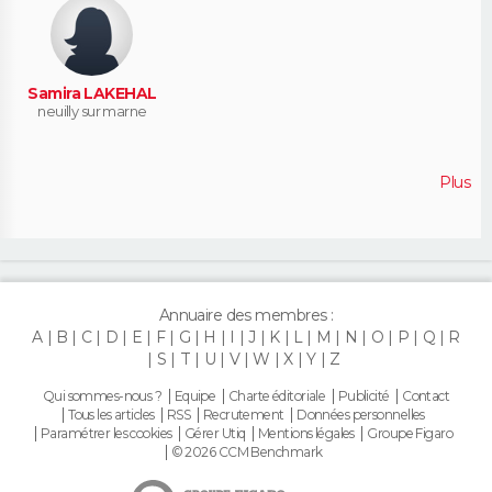
Samira LAKEHAL
neuilly sur marne
Plus
Annuaire des membres :
A
B
C
D
E
F
G
H
I
J
K
L
M
N
O
P
Q
R
S
T
U
V
W
X
Y
Z
Qui sommes-nous ?
Equipe
Charte éditoriale
Publicité
Contact
Tous les articles
RSS
Recrutement
Données personnelles
Paramétrer les cookies
Gérer Utiq
Mentions légales
Groupe Figaro
© 2026 CCM Benchmark