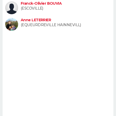
Franck-Olivier BOUVIA
FORUM
(ESCOVILLE)
Lifestyle
Sport
Television
Cinema
Bricolage
Culture
Auto
Voyage
Anne LETERRIER
(EQUEURDREVILLE HAINNEVILL)