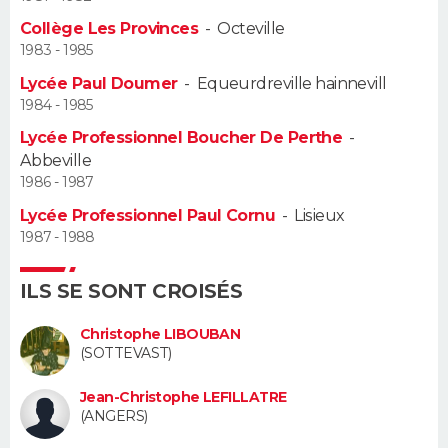
Collège Les Provinces
-
Octeville
Guide de la santé
Médicaments
+
Alimentation
Maladies
Sommeil
VOYAGE
1983 - 1985
Lycée Paul Doumer
-
Equeurdreville hainnevill
City break
Voyage de noces
Climat
Destinations
Voyage nature
Forum
+
PHOTO
1984 - 1985
Lycée Professionnel Boucher De Perthe
-
GUIDES D'ACHAT
Abbeville
1986 - 1987
BONS PLANS
Lycée Professionnel Paul Cornu
-
Lisieux
CARTE DE VOEUX
1987 - 1988
Carte Bonne année
Carte Pâques
Carte de Noël
Carte Saint-Valentin
Carte d'anniversaire
DICTIONNAIRE
ILS SE SONT CROISÉS
Biographies
Expressions
Dictionnaire
Citations
Proverbes
PROGRAMME TV
Christophe LIBOUBAN
(SOTTEVAST)
COPAINS D'AVANT
Jean-Christophe LEFILLATRE
Se connecter
Collèges
Universités
Service militaire
S'inscrire
Lycées
Primaires
Entreprises
Avis de recherche
(ANGERS)
AVIS DE DÉCÈS