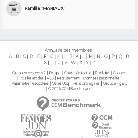
Famille "MARIAUX"
Annuaire des membres :
A
B
C
D
E
F
G
H
I
J
K
L
M
N
O
P
Q
R
S
T
U
V
W
X
Y
Z
Qui sommes-nous ?
Equipe
Charte éditoriale
Publicité
Contact
Tous les articles
RSS
Recrutement
Données personnelles
Paramétrer les cookies
Gérer Utiq
Mentions légales
Groupe Figaro
© 2026 CCM Benchmark