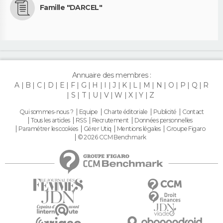
Famille "DARCEL"
Annuaire des membres :
A
B
C
D
E
F
G
H
I
J
K
L
M
N
O
P
Q
R
S
T
U
V
W
X
Y
Z
Qui sommes-nous ?
Equipe
Charte éditoriale
Publicité
Contact
Tous les articles
RSS
Recrutement
Données personnelles
Paramétrer les cookies
Gérer Utiq
Mentions légales
Groupe Figaro
© 2026 CCM Benchmark