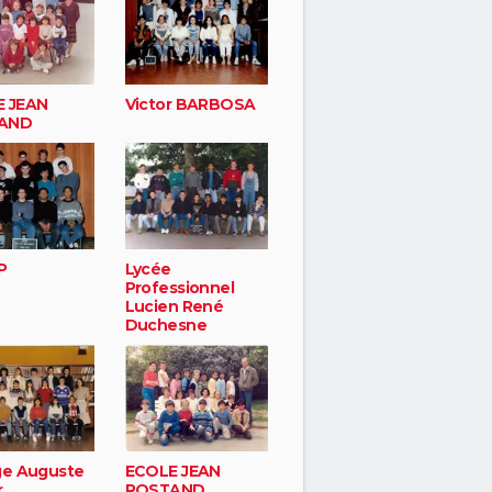
 JEAN
Victor BARBOSA
AND
P
Lycée
Professionnel
Lucien René
Duchesne
ge Auguste
ECOLE JEAN
r
ROSTAND