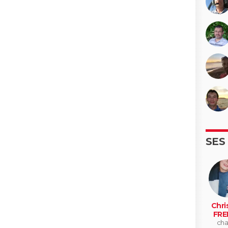
SES
Chri
FRE
cha