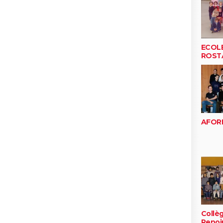
ECOLE
ROST
AFOR
Collè
Renoi