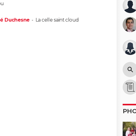
ou
ené Duchesne
-
La celle saint cloud
PH