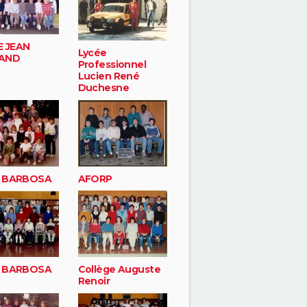
 JEAN
Lycée
AND
Professionnel
Lucien René
Duchesne
r BARBOSA
AFORP
r BARBOSA
Collège Auguste
Renoir