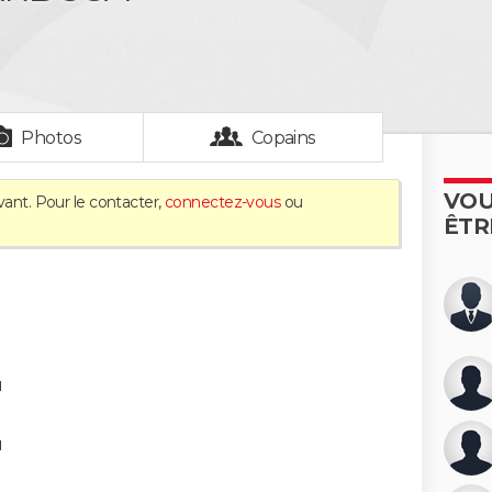
Photos
Copains
VOU
vant. Pour le contacter,
connectez-vous
ou
ÊTR
u
u