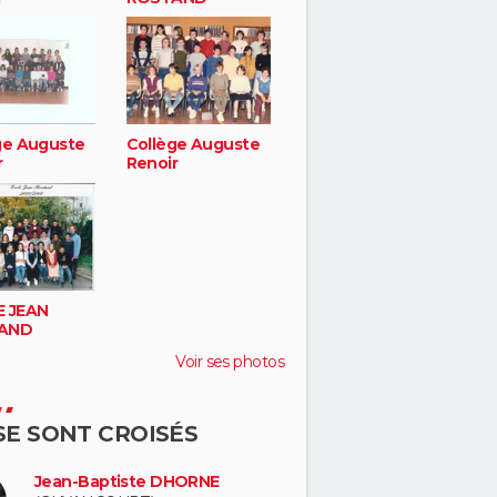
ge Auguste
Collège Auguste
r
Renoir
 JEAN
AND
Voir ses photos
 SE SONT CROISÉS
Jean-Baptiste DHORNE