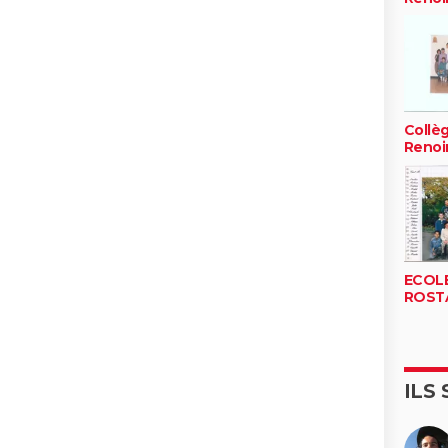
Collè
Renoi
ECOLE
ROST
ILS