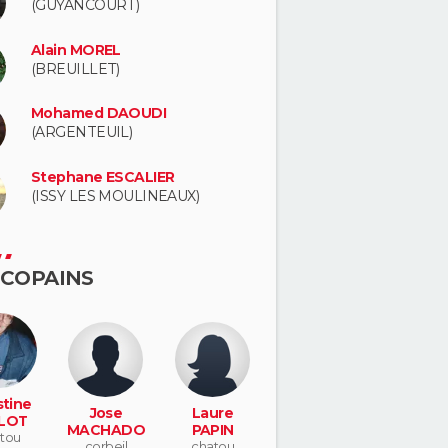
(GUYANCOURT)
Alain MOREL
(BREUILLET)
Mohamed DAOUDI
(ARGENTEUIL)
Stephane ESCALIER
(ISSY LES MOULINEAUX)
 COPAINS
stine
Jose
Laure
LOT
MACHADO
PAPIN
tou
corbeil
chatou