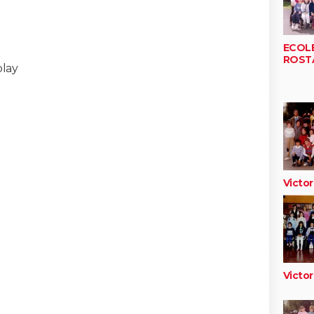
ECOLE
ROST
blay
Victo
Victo