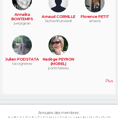
Annaika
Arnaud CORNILLE
Florence PETIT
BONTEMPS
faches thumesnil
amiens
perpignan
Julien PODSTATA
Nadège PEYRON
tacoignieres
(MOREL)
pontchateau
Plus
Annuaire des membres :
A
B
C
D
E
F
G
H
I
J
K
L
M
N
O
P
Q
R