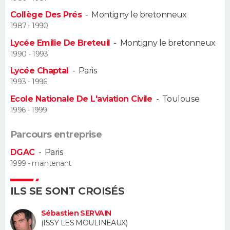
Collège Des Prés
-
Montigny le bretonneux
Guide de la santé
Médicaments
+
Alimentation
Maladies
Sommeil
VOYAGE
1987 - 1990
Lycée Emilie De Breteuil
-
Montigny le bretonneux
City break
Voyage de noces
Climat
Destinations
Voyage nature
Forum
+
PHOTO
1990 - 1993
Lycée Chaptal
-
Paris
GUIDES D'ACHAT
1993 - 1996
BONS PLANS
Ecole Nationale De L'aviation Civile
-
Toulouse
1996 - 1999
CARTE DE VOEUX
Parcours entreprise
Carte Bonne année
Carte Pâques
Carte de Noël
Carte Saint-Valentin
Carte d'anniversaire
DICTIONNAIRE
DGAC
-
Paris
1999 - maintenant
Biographies
Expressions
Dictionnaire
Citations
Proverbes
PROGRAMME TV
ILS SE SONT CROISÉS
COPAINS D'AVANT
Se connecter
Collèges
Universités
Service militaire
S'inscrire
Lycées
Primaires
Entreprises
Avis de recherche
Sébastien SERVAIN
AVIS DE DÉCÈS
(ISSY LES MOULINEAUX)