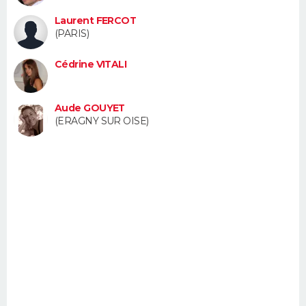
FORUM
Laurent FERCOT
(PARIS)
Lifestyle
Sport
Television
Cinema
Bricolage
Culture
Auto
Voyage
Cédrine VITALI
Aude GOUYET
(ERAGNY SUR OISE)