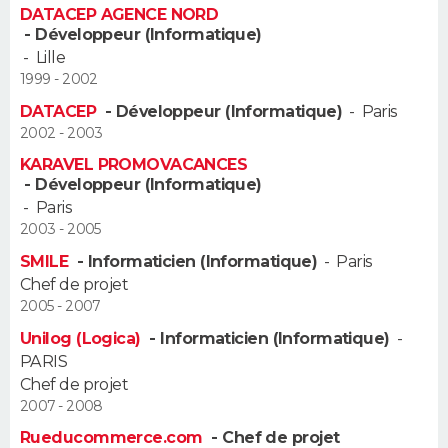
DATACEP AGENCE NORD
FORUM
- Développeur (Informatique)
-
Lille
Lifestyle
Sport
Television
Cinema
Bricolage
Culture
Auto
Voyage
1999 - 2002
DATACEP
- Développeur (Informatique)
-
Paris
2002 - 2003
KARAVEL PROMOVACANCES
- Développeur (Informatique)
-
Paris
2003 - 2005
SMILE
- Informaticien (Informatique)
-
Paris
Chef de projet
2005 - 2007
Unilog (Logica)
- Informaticien (Informatique)
-
PARIS
Chef de projet
2007 - 2008
Rueducommerce.com
- Chef de projet