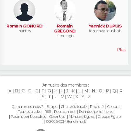
Romain GONORD
Romain
Yannick DUPUIS
nantes
GREGOND
fontenay sous bois
ris orangis
Plus
Annuaire des membres :
A
B
C
D
E
F
G
H
I
J
K
L
M
N
O
P
Q
R
S
T
U
V
W
X
Y
Z
Qui sommes-nous ?
Equipe
Charte éditoriale
Publicité
Contact
Tous les articles
RSS
Recrutement
Données personnelles
Paramétrer les cookies
Gérer Utiq
Mentions légales
Groupe Figaro
© 2026 CCM Benchmark