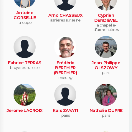
Antoine
Arno CHASSEUX
Cyprien
CORSELLE
asnieres sur seine
DENDIÉVEL
la loupe
la chapelle-
d'armentières
Fabrice TERRAS
Frédéric
Jean-Philippe
bruyeres sur oise
BERTHIER
OLSZOWY
(BERTHIER)
paris
mieussy
Jerome LACROIX
Kaïs ZAYATI
Nathalie DUPRE
paris
paris