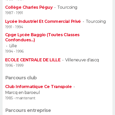
Collège Charles Péguy
-
Tourcoing
Guide de la santé
Médicaments
+
Alimentation
Maladies
Sommeil
VOYAGE
1987 - 1991
Lycée Industriel Et Commercial Privé
-
Tourcoing
City break
Voyage de noces
Climat
Destinations
Voyage nature
Forum
+
PHOTO
1991 - 1994
Cpge Lycée Baggio (Toutes Classes
GUIDES D'ACHAT
Confondues...)
-
Lille
BONS PLANS
1994 - 1996
ECOLE CENTRALE DE LILLE
-
Villeneuve d'ascq
CARTE DE VOEUX
1996 - 1999
Carte Bonne année
Carte Pâques
Carte de Noël
Carte Saint-Valentin
Carte d'anniversaire
DICTIONNAIRE
Parcours club
Biographies
Expressions
Dictionnaire
Citations
Proverbes
PROGRAMME TV
Club Informatique Ce Transpole
-
Marcq en baroeul
COPAINS D'AVANT
1985 - maintenant
Se connecter
Collèges
Universités
Service militaire
S'inscrire
Lycées
Primaires
Entreprises
Avis de recherche
AVIS DE DÉCÈS
Parcours entreprise