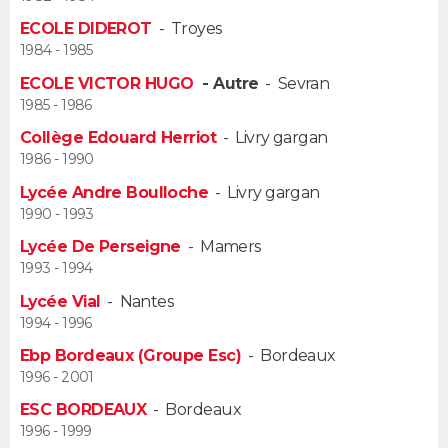
ECOLE DIDEROT
-
Troyes
Guide de la santé
Médicaments
+
Alimentation
Maladies
Sommeil
VOYAGE
1984 - 1985
ECOLE VICTOR HUGO
- Autre
-
Sevran
City break
Voyage de noces
Climat
Destinations
Voyage nature
Forum
+
PHOTO
1985 - 1986
Collège Edouard Herriot
-
Livry gargan
GUIDES D'ACHAT
1986 - 1990
BONS PLANS
Lycée Andre Boulloche
-
Livry gargan
1990 - 1993
CARTE DE VOEUX
Lycée De Perseigne
-
Mamers
1993 - 1994
Carte Bonne année
Carte Pâques
Carte de Noël
Carte Saint-Valentin
Carte d'anniversaire
DICTIONNAIRE
Lycée Vial
-
Nantes
Biographies
Expressions
Dictionnaire
Citations
Proverbes
1994 - 1996
PROGRAMME TV
Ebp Bordeaux (Groupe Esc)
-
Bordeaux
COPAINS D'AVANT
1996 - 2001
ESC BORDEAUX
-
Bordeaux
Se connecter
Collèges
Universités
Service militaire
S'inscrire
Lycées
Primaires
Entreprises
Avis de recherche
AVIS DE DÉCÈS
1996 - 1999