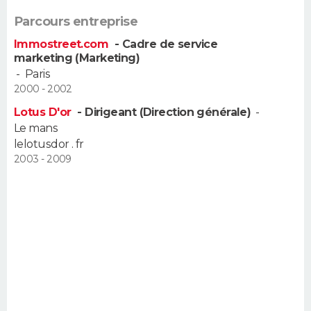
FORUM
Parcours entreprise
Lifestyle
Sport
Television
Cinema
Bricolage
Culture
Auto
Voyage
Immostreet.com
- Cadre de service
marketing (Marketing)
-
Paris
2000 - 2002
Lotus D'or
- Dirigeant (Direction générale)
-
Le mans
lelotusdor . fr
2003 - 2009