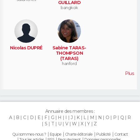
GUILLARD
bangkok
Nicolas DUPRÉ
Sabine TARAS-
THOMPSON
(TARAS)
hanford
Plus
Annuaire des membres :
A
B
C
D
E
F
G
H
I
J
K
L
M
N
O
P
Q
R
S
T
U
V
W
X
Y
Z
Qui sommes-nous ?
Equipe
Charte éditoriale
Publicité
Contact
Tous les articles
RSS
Recrutement
Données personnelles