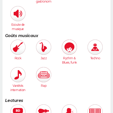
gastronom
ie
Ecoute de
musique
Goûts musicaux
Rock
Jazz
Rythm &
Techno
Blues, funk
Variétés
Rap
internation
ales
Lectures