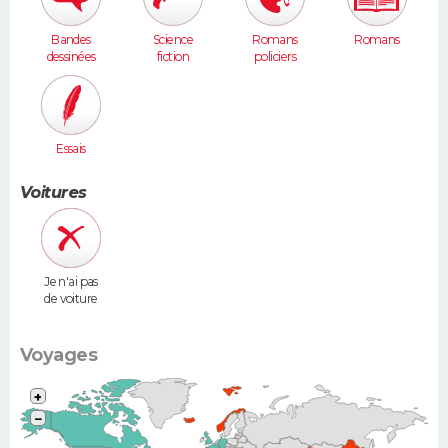
Bandes
Science
Romans
Romans
dessinées
fiction
policiers
Essais
Voitures
Je n'ai pas
de voiture
Voyages
+
−