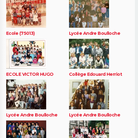
Ecole (75013)
Lycée Andre Boulloche
ECOLE VICTOR HUGO
Collège Edouard Herriot
Lycée Andre Boulloche
Lycée Andre Boulloche