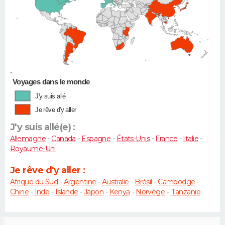
•
Voyages dans le monde
J'y suis allé
Je rêve d'y aller
J'y suis allé(e) :
Allemagne
-
Canada
-
Espagne
-
États-Unis
-
France
-
Italie
-
Royaume-Uni
Je rêve d'y aller :
Afrique du Sud
-
Argentine
-
Australie
-
Brésil
-
Cambodge
-
Chine
-
Inde
-
Islande
-
Japon
-
Kenya
-
Norvège
-
Tanzanie