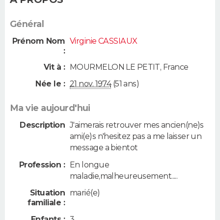
Général
Prénom Nom
Virginie CASSIAUX
:
Vit à :
MOURMELON LE PETIT
,
France
Née le :
21 nov. 1974
(51 ans)
Ma vie aujourd'hui
Description
J'aimerais retrouver mes ancien(ne)s
ami(e)s n'hesitez pas a me laisser un
message a bientot
Profession :
En longue
maladie,malheureusement.....
Situation
marié(e)
familiale :
Enfants :
3