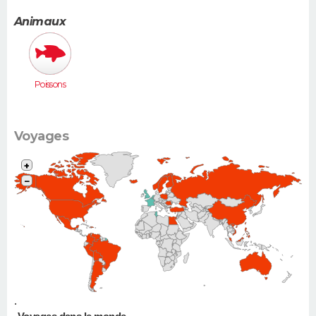
e (Espace,
Scénic,
Animaux
Xsara
Picasso...)
Poissons
Voyages
+
−
•