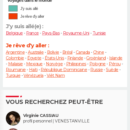
Voyages dans le monde
J'y suis allé
Je rêve d'y aller
J'y suis allé(e) :
Belgique
-
France
-
Pays-Bas
-
Royaume-Uni
-
Tunisie
Je rêve d'y aller :
Argentine
-
Australie
-
Bolivie
-
Brésil
-
Canada
-
Chine
-
Colombie
-
Égypte
-
États-Unis
-
Finlande
-
Groënland
-
Islande
-
Malaisie
-
Mexique
-
Norvège
-
Philippines
-
Pologne
-
Pérou
-
Roumanie
-
Haïti
-
République Dominicaine
-
Russie
-
Suède
-
Turquie
-
Vénézuela
-
Viêt Nam
VOUS RECHERCHEZ PEUT-ÊTRE
Virginie CASSIAU
profil personnel | VENESTANVILLE