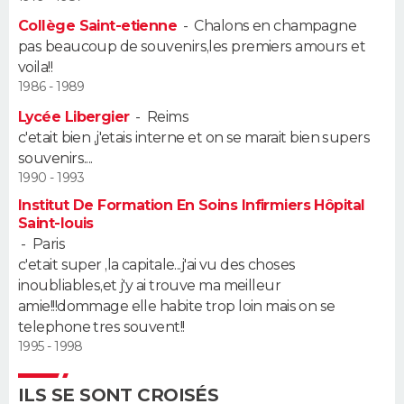
Collège Saint-etienne
-
Chalons en champagne
Guide de la santé
Médicaments
+
Alimentation
Maladies
Sommeil
VOYAGE
pas beaucoup de souvenirs,les premiers amours et
voila!!
City break
Voyage de noces
Climat
Destinations
Voyage nature
Forum
+
PHOTO
1986 - 1989
Lycée Libergier
-
Reims
GUIDES D'ACHAT
c'etait bien ,j'etais interne et on se marait bien supers
souvenirs....
BONS PLANS
1990 - 1993
Institut De Formation En Soins Infirmiers Hôpital
CARTE DE VOEUX
Saint-louis
-
Paris
Carte Bonne année
Carte Pâques
Carte de Noël
Carte Saint-Valentin
Carte d'anniversaire
DICTIONNAIRE
c'etait super ,la capitale...j'ai vu des choses
inoubliables,et j'y ai trouve ma meilleur
Biographies
Expressions
Dictionnaire
Citations
Proverbes
PROGRAMME TV
amie!!!dommage elle habite trop loin mais on se
telephone tres souvent!!
COPAINS D'AVANT
1995 - 1998
Se connecter
Collèges
Universités
Service militaire
S'inscrire
Lycées
Primaires
Entreprises
Avis de recherche
AVIS DE DÉCÈS
ILS SE SONT CROISÉS