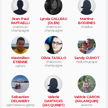
Jean-Paul
Lynda GALLEAU
Martine
RAFFAELLI
(OLEN)
BODENES
chalons en
chalons en
chatillon
champagne
champagne
Maximilien
Olivia TASILLO
Sandy GUIHOT
ETIENNE
chalons en
heiltz l'eveque
champagne
cahors
Sebastien
Valerie
Valérie CARON
DELANERY
DARTHOIS
(KALANQUIN)
saint hilaire le grand
(JACQUINET)
saverne