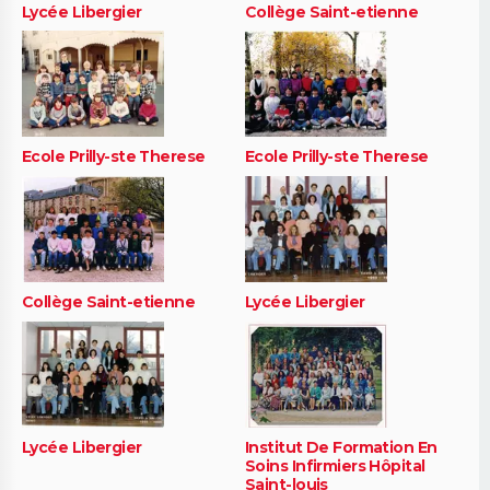
Lycée Libergier
Collège Saint-etienne
Ecole Prilly-ste Therese
Ecole Prilly-ste Therese
Collège Saint-etienne
Lycée Libergier
Lycée Libergier
Institut De Formation En
Soins Infirmiers Hôpital
Saint-louis