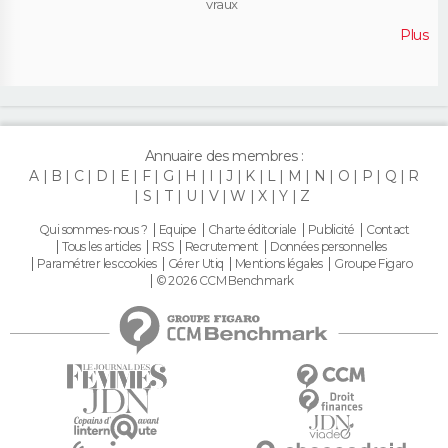
vraux
Plus
Annuaire des membres :
A
B
C
D
E
F
G
H
I
J
K
L
M
N
O
P
Q
R
S
T
U
V
W
X
Y
Z
Qui sommes-nous ?
Equipe
Charte éditoriale
Publicité
Contact
Tous les articles
RSS
Recrutement
Données personnelles
Paramétrer les cookies
Gérer Utiq
Mentions légales
Groupe Figaro
© 2026 CCM Benchmark