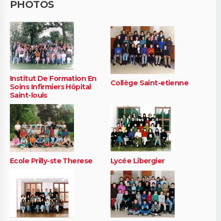
PHOTOS
Institut De Formation En
Collège Saint-etienne
Soins Infirmiers Hôpital
Saint-louis
Ecole Prilly-ste Therese
Lycée Libergier