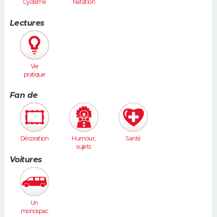
Cyclisme
Natation
Lectures
Vie
pratique
Fan de
Décoration
Humour,
Santé
sujets
insolites
Voitures
Un
monospac