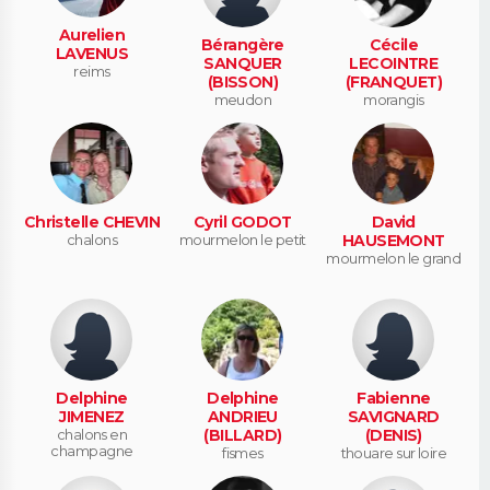
Aurelien
Bérangère
Cécile
LAVENUS
SANQUER
LECOINTRE
reims
(BISSON)
(FRANQUET)
meudon
morangis
Christelle CHEVIN
Cyril GODOT
David
chalons
mourmelon le petit
HAUSEMONT
mourmelon le grand
Delphine
Delphine
Fabienne
JIMENEZ
ANDRIEU
SAVIGNARD
chalons en
(BILLARD)
(DENIS)
champagne
fismes
thouare sur loire