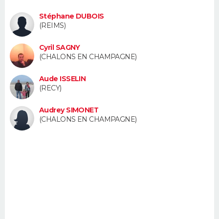
FORUM
Stéphane DUBOIS
(REIMS)
Lifestyle
Sport
Television
Cinema
Bricolage
Culture
Auto
Voyage
Cyril SAGNY
(CHALONS EN CHAMPAGNE)
Aude ISSELIN
(RECY)
Audrey SIMONET
(CHALONS EN CHAMPAGNE)