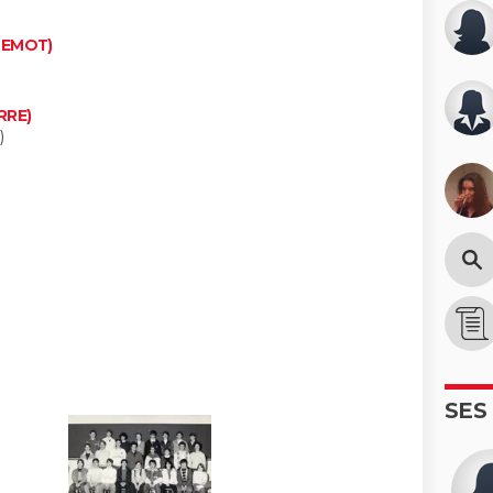
UEMOT)
RRE)
)
SES