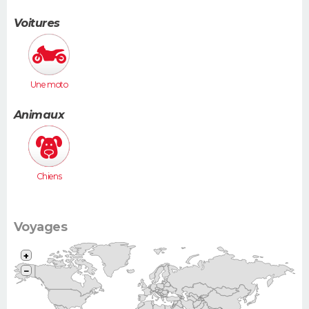
Voitures
Une moto
Animaux
Chiens
Voyages
+
−