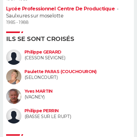
Lycée Professionnel Centre De Productique
-
Guide de la santé
Médicaments
+
Alimentation
Maladies
Sommeil
VOYAGE
Saulxures sur moselotte
1985 - 1988
City break
Voyage de noces
Climat
Destinations
Voyage nature
Forum
+
PHOTO
ILS SE SONT CROISÉS
GUIDES D'ACHAT
Philippe GERARD
BONS PLANS
(CESSON SEVIGNE)
CARTE DE VOEUX
Paulette PARAS (COUCHOURON)
(SELONCOURT)
Carte Bonne année
Carte Pâques
Carte de Noël
Carte Saint-Valentin
Carte d'anniversaire
DICTIONNAIRE
Yves MARTIN
(VAGNEY)
Biographies
Expressions
Dictionnaire
Citations
Proverbes
PROGRAMME TV
Philippe PERRIN
COPAINS D'AVANT
(BASSE SUR LE RUPT)
Se connecter
Collèges
Universités
Service militaire
S'inscrire
Lycées
Primaires
Entreprises
Avis de recherche
AVIS DE DÉCÈS