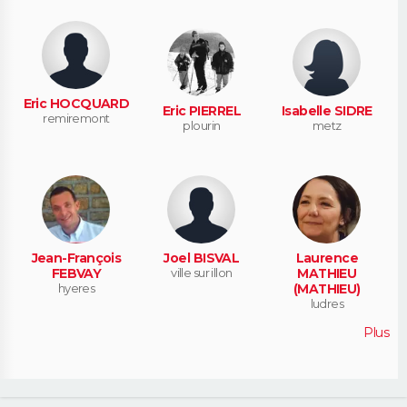
Eric HOCQUARD
Eric PIERREL
Isabelle SIDRE
remiremont
plourin
metz
Jean-François
Joel BISVAL
Laurence
FEBVAY
ville sur illon
MATHIEU
hyeres
(MATHIEU)
ludres
Plus