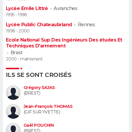
Lycée Emile Littré
-
Avranches
Guide de la santé
Médicaments
+
Alimentation
Maladies
Sommeil
VOYAGE
1995 - 1998
Lycée Public Chateaubriand
-
Rennes
City break
Voyage de noces
Climat
Destinations
Voyage nature
Forum
+
PHOTO
1998 - 2000
Ecole National Sup Des Ingénieurs Des études Et
GUIDES D'ACHAT
Techniques D'armement
-
Brest
BONS PLANS
2000 - maintenant
CARTE DE VOEUX
ILS SE SONT CROISÉS
Carte Bonne année
Carte Pâques
Carte de Noël
Carte Saint-Valentin
Carte d'anniversaire
DICTIONNAIRE
Grégory SAJAS
(BREST)
Biographies
Expressions
Dictionnaire
Citations
Proverbes
PROGRAMME TV
Jean-François THOMAS
COPAINS D'AVANT
(GIF SUR YVETTE)
Se connecter
Collèges
Universités
Service militaire
S'inscrire
Lycées
Primaires
Entreprises
Avis de recherche
AVIS DE DÉCÈS
Gaël POUCHIN
(BREST)