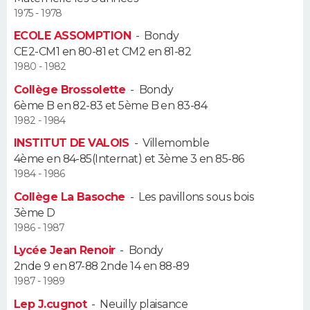
1975 - 1978
Guide de la santé
Médicaments
+
Alimentation
Maladies
Sommeil
VOYAGE
ECOLE ASSOMPTION
-
Bondy
CE2-CM1 en 80-81 et CM2 en 81-82
City break
Voyage de noces
Climat
Destinations
Voyage nature
Forum
+
PHOTO
1980 - 1982
Collège Brossolette
-
Bondy
GUIDES D'ACHAT
6ème B en 82-83 et 5ème B en 83-84
1982 - 1984
BONS PLANS
INSTITUT DE VALOIS
-
Villemomble
4ème en 84-85(Internat) et 3ème 3 en 85-86
CARTE DE VOEUX
1984 - 1986
Carte Bonne année
Carte Pâques
Carte de Noël
Carte Saint-Valentin
Carte d'anniversaire
DICTIONNAIRE
Collège La Basoche
-
Les pavillons sous bois
3ème D
Biographies
Expressions
Dictionnaire
Citations
Proverbes
PROGRAMME TV
1986 - 1987
Lycée Jean Renoir
-
Bondy
COPAINS D'AVANT
2nde 9 en 87-88 2nde 14 en 88-89
1987 - 1989
Se connecter
Collèges
Universités
Service militaire
S'inscrire
Lycées
Primaires
Entreprises
Avis de recherche
AVIS DE DÉCÈS
Lep J.cugnot
-
Neuilly plaisance