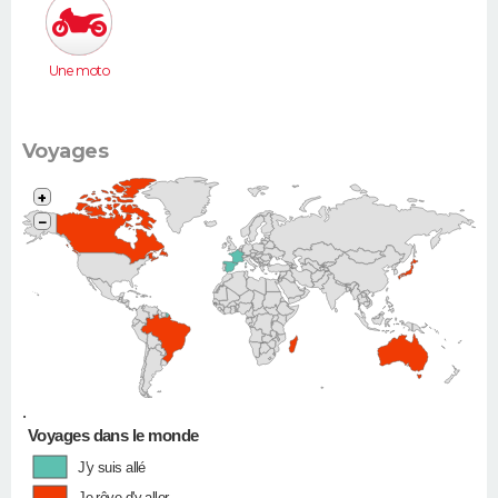
Une moto
Voyages
+
−
•
Voyages dans le monde
J'y suis allé
Je rêve d'y aller