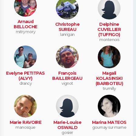
Arnaud
Christophe
Delphine
BELLOCHE
SUREAU
CUVELLIER
mitry mory
lanrigan
(TUFFIGO)
montenois
Evelyne PETITPAS
François
Magali
(ALVY)
BAILLERGEAU
KOLASINSKI
drancy
vignot
(BARBOTEU)
trumilly
Marie RAVOIRE
Marie-Louise
Marina MATEOS
manosque
OSWALD
gournay sur marne
gosier