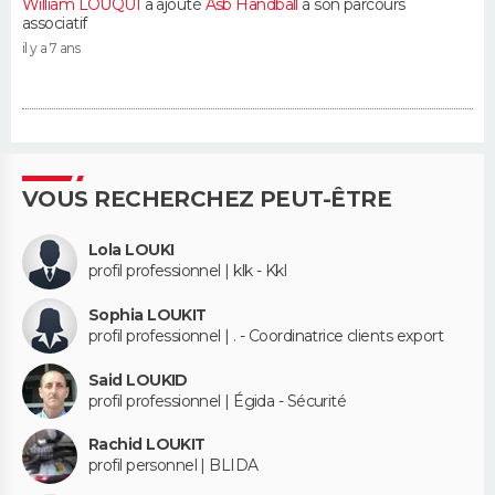
William LOUQUI
a ajouté
Asb Handball
à son parcours
associatif
il y a 7 ans
VOUS RECHERCHEZ PEUT-ÊTRE
Lola LOUKI
profil professionnel | klk - Kkl
Sophia LOUKIT
profil professionnel | . - Coordinatrice clients export
Said LOUKID
profil professionnel | Égida - Sécurité
Rachid LOUKIT
profil personnel | BLIDA