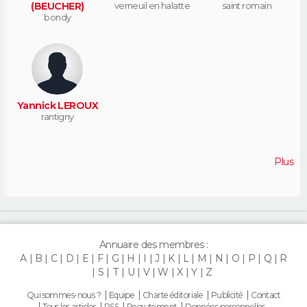
(BEUCHER)
verneuil en halatte
saint romain
bondy
Yannick LEROUX
rantigny
Plus
Annuaire des membres :
A
B
C
D
E
F
G
H
I
J
K
L
M
N
O
P
Q
R
S
T
U
V
W
X
Y
Z
Qui sommes-nous ?
Equipe
Charte éditoriale
Publicité
Contact
Tous les articles
RSS
Recrutement
Données personnelles