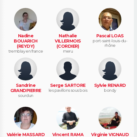
Nadine
Nathalie
Pascal LOAS
BOUARICH
VILLERMOIS
port-saint-louis-du-
rhône
(REYDY)
(CORDIER)
tremblay en france
meru
Sandrine
Serge SARTORE
Sylvie RENARD
GRANDPIERRE
les pavillons sous bois
bondy
sourdun
Valérie MASSARD
Vincent RAMA
Virginie VIGNAUD