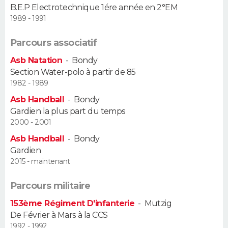
B.E.P Electrotechnique 1ére année en 2°EM
FORUM
1989 - 1991
Lifestyle
Sport
Television
Cinema
Bricolage
Culture
Auto
Voyage
Parcours associatif
Asb Natation
-
Bondy
Section Water-polo à partir de 85
1982 - 1989
Asb Handball
-
Bondy
Gardien la plus part du temps
2000 - 2001
Asb Handball
-
Bondy
Gardien
2015 - maintenant
Parcours militaire
153ème Régiment D'infanterie
-
Mutzig
De Février à Mars à la CCS
1992 - 1992