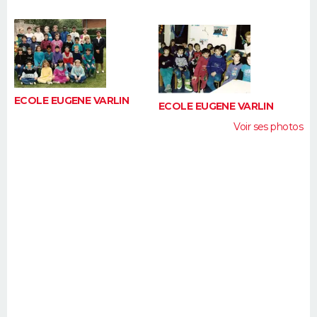
FORUM
Lifestyle
Sport
Television
Cinema
Bricolage
Culture
Auto
Voyage
ECOLE EUGENE VARLIN
ECOLE EUGENE VARLIN
Voir ses photos