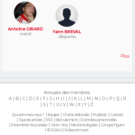
Antoine GIRARD
Yann BREVAL
creteil
villeparisis
Plus
Annuaire des membres :
A
B
C
D
E
F
G
H
I
J
K
L
M
N
O
P
Q
R
S
T
U
V
W
X
Y
Z
Qui sommes-nous ?
Equipe
Charte éditoriale
Publicité
Contact
Tous les articles
RSS
Recrutement
Données personnelles
Paramétrer les cookies
Gérer Utiq
Mentions légales
Groupe Figaro
© 2026 CCM Benchmark