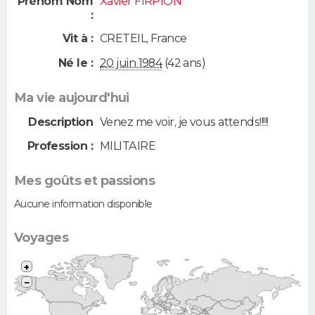
Prénom Nom
Xavier FIRPION
:
Vit à :
CRETEIL
,
France
Né le :
20 juin 1984
(42 ans)
Ma vie aujourd'hui
Description
Venez me voir, je vous attends!!!!!
Profession :
MILITAIRE
Mes goûts et passions
Aucune information disponible
Voyages
+
−