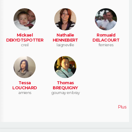
Mickael
Nathalie
Romuald
DEKYDTSPOTTER
HENNEBERT
DELACOURT
creil
laigneville
ferrieres
Tessa
Thomas
LOUCHARD
BREQUIGNY
amiens
gournay en bray
Plus