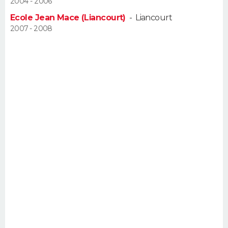
2004 - 2006
FORUM
Ecole Jean Mace (Liancourt)
-
Liancourt
2007 - 2008
Lifestyle
Sport
Television
Cinema
Bricolage
Culture
Auto
Voyage