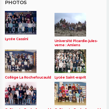
PHOTOS
Lycée Cassini
Université Picardie-jules-
verne : Amiens
Collège La Rochefoucauld
Lycée Saint-esprit