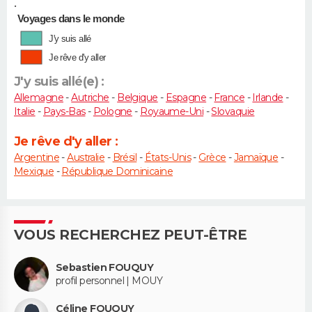
•
Voyages dans le monde
J'y suis allé
Je rêve d'y aller
J'y suis allé(e) :
Allemagne
-
Autriche
-
Belgique
-
Espagne
-
France
-
Irlande
-
Italie
-
Pays-Bas
-
Pologne
-
Royaume-Uni
-
Slovaquie
Je rêve d'y aller :
Argentine
-
Australie
-
Brésil
-
États-Unis
-
Grèce
-
Jamaïque
-
Mexique
-
République Dominicaine
VOUS RECHERCHEZ PEUT-ÊTRE
Sebastien FOUQUY
profil personnel | MOUY
Céline FOUQUY