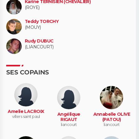
Karine TERNISIEN (CHEVALIER)
(ROYE)
Teddy TORCHY
(MOUY)
Rudy DUBUC
(LIANCOURT)
SES COPAINS
Amelie LACROIX
Angélique
Annabelle OLIVE
villers saint paul
RIGAUT
(PATOU)
liancourt
liancourt