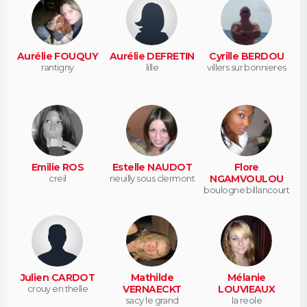
Aurélie FOUQUY
Aurélie DEFRETIN
Cyrille BERDOU
rantigny
lille
villers sur bonnieres
Emilie ROS
Estelle NAUDOT
Flore
creil
neuilly sous clermont
NGAMVOULOU
boulogne billancourt
Julien CARDOT
Mathilde
Mélanie
crouy en thelle
VERNAECKT
LOUVIEAUX
sacy le grand
la reole