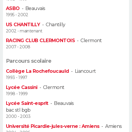
ASBO
-
Beauvais
Guide de la santé
Médicaments
+
Alimentation
Maladies
Sommeil
VOYAGE
1995 - 2002
US CHANTILLY
-
Chantilly
City break
Voyage de noces
Climat
Destinations
Voyage nature
Forum
+
PHOTO
2002 - maintenant
RACING CLUB CLERMONTOIS
-
Clermont
GUIDES D'ACHAT
2007 - 2008
BONS PLANS
Parcours scolaire
CARTE DE VOEUX
Collège La Rochefoucauld
-
Liancourt
1993 - 1997
Carte Bonne année
Carte Pâques
Carte de Noël
Carte Saint-Valentin
Carte d'anniversaire
DICTIONNAIRE
Lycée Cassini
-
Clermont
1998 - 1999
Biographies
Expressions
Dictionnaire
Citations
Proverbes
PROGRAMME TV
Lycée Saint-esprit
-
Beauvais
COPAINS D'AVANT
bac stl bgb
2000 - 2003
Se connecter
Collèges
Universités
Service militaire
S'inscrire
Lycées
Primaires
Entreprises
Avis de recherche
AVIS DE DÉCÈS
Université Picardie-jules-verne : Amiens
-
Amiens