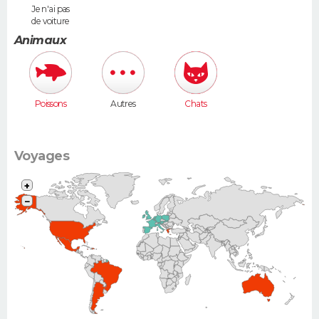
Je n'ai pas
de voiture
Animaux
Poissons
Autres
Chats
Voyages
+
−