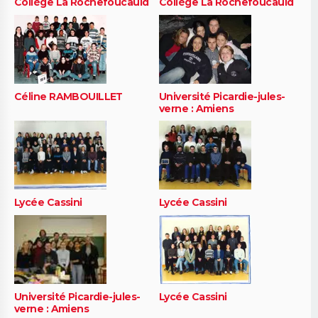
Collège La Rochefoucauld
Collège La Rochefoucauld
Céline RAMBOUILLET
Université Picardie-jules-
verne : Amiens
Lycée Cassini
Lycée Cassini
Université Picardie-jules-
Lycée Cassini
verne : Amiens