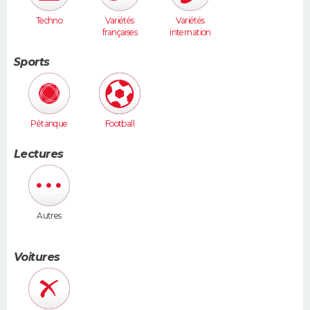
Techno
Variétés
Variétés
françaises
internation
ales
Sports
Pétanque
Football
Lectures
Autres
Voitures