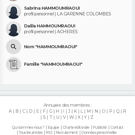
Sabrina HAMMOUMRAOUI
profil personnel | LA GARENNE COLOMBES
Dalila HAMMOUMRAOUI
profil personnel | ACHERES
Nom "HAMMOUMRAOUI"
Famille "HAMMOUMRAOUI"
Annuaire des membres :
A
B
C
D
E
F
G
H
I
J
K
L
M
N
O
P
Q
R
S
T
U
V
W
X
Y
Z
Qui sommes-nous ?
Equipe
Charte éditoriale
Publicité
Contact
Tous les articles
RSS
Recrutement
Données personnelles