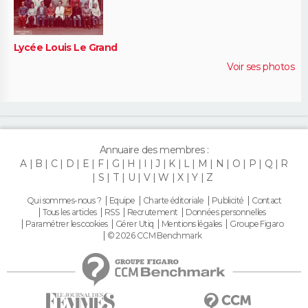
Lycée Louis Le Grand
Voir ses photos
Annuaire des membres :
A
B
C
D
E
F
G
H
I
J
K
L
M
N
O
P
Q
R
S
T
U
V
W
X
Y
Z
Qui sommes-nous ?
Equipe
Charte éditoriale
Publicité
Contact
Tous les articles
RSS
Recrutement
Données personnelles
Paramétrer les cookies
Gérer Utiq
Mentions légales
Groupe Figaro
© 2026 CCM Benchmark