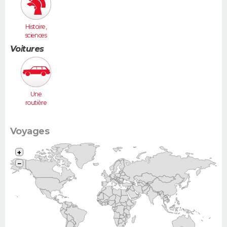
Histoire,
sciences
humaines
Voitures
Une
routière
(Vel Satis,
607...)
Voyages
+
−