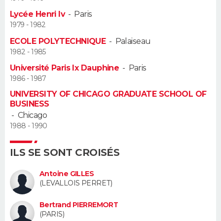
Lycée Henri Iv
-
Paris
Guide de la santé
Médicaments
+
Alimentation
Maladies
Sommeil
VOYAGE
1979 - 1982
ECOLE POLYTECHNIQUE
-
Palaiseau
City break
Voyage de noces
Climat
Destinations
Voyage nature
Forum
+
PHOTO
1982 - 1985
Université Paris Ix Dauphine
-
Paris
GUIDES D'ACHAT
1986 - 1987
BONS PLANS
UNIVERSITY OF CHICAGO GRADUATE SCHOOL OF
BUSINESS
-
Chicago
CARTE DE VOEUX
1988 - 1990
Carte Bonne année
Carte Pâques
Carte de Noël
Carte Saint-Valentin
Carte d'anniversaire
DICTIONNAIRE
ILS SE SONT CROISÉS
Biographies
Expressions
Dictionnaire
Citations
Proverbes
PROGRAMME TV
Antoine GILLES
(LEVALLOIS PERRET)
COPAINS D'AVANT
Se connecter
Collèges
Universités
Service militaire
S'inscrire
Lycées
Primaires
Entreprises
Avis de recherche
Bertrand PIERREMORT
AVIS DE DÉCÈS
(PARIS)