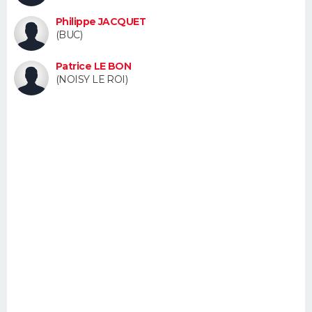
FORUM
Philippe JACQUET
(BUC)
Lifestyle
Sport
Television
Cinema
Bricolage
Culture
Auto
Voyage
Patrice LE BON
(NOISY LE ROI)