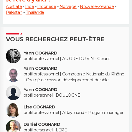
Australie
-
Inde
-
Indonésie
-
Norvège
-
Nouvelle-Zélande
-
Pakistan
-
Thaïlande
VOUS RECHERCHEZ PEUT-ÊTRE
Yann COGNARD
profil professionnel | AU GRE DU VIN - Gérant
Yann COGNARD
profil professionnel | Compagnie Nationale du Rhône
- Chargé de mission développement durable
Yann COGNARD
profil personnel | BOULOGNE
Lise COGNARD
profil professionnel | ARaymond - Program manager
Daniel COGNARD
profil personnel | LERE