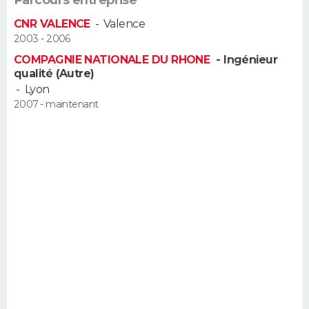
FORUM
CNR VALENCE
-
Valence
2003 - 2006
Lifestyle
Sport
Television
Cinema
Bricolage
Culture
Auto
Voyage
COMPAGNIE NATIONALE DU RHONE
- Ingénieur
qualité (Autre)
-
Lyon
2007 - maintenant