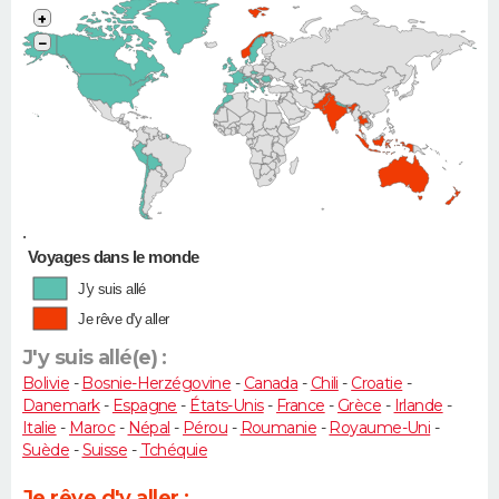
+
−
•
Voyages dans le monde
J'y suis allé
Je rêve d'y aller
J'y suis allé(e) :
Bolivie
-
Bosnie-Herzégovine
-
Canada
-
Chili
-
Croatie
-
Danemark
-
Espagne
-
États-Unis
-
France
-
Grèce
-
Irlande
-
Italie
-
Maroc
-
Népal
-
Pérou
-
Roumanie
-
Royaume-Uni
-
Suède
-
Suisse
-
Tchéquie
Je rêve d'y aller :