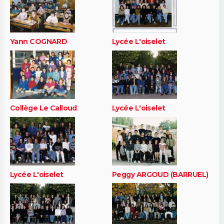
Yann COGNARD
Lycée L'oiselet
Collège Le Calloud
Lycée L'oiselet
Lycée L'oiselet
Peggy ARGOUD (BARRUEL)