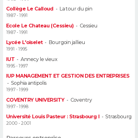
Collège Le Calloud
-
La tour du pin
Guide de la santé
Médicaments
+
Alimentation
Maladies
Sommeil
VOYAGE
1987 - 1991
Ecole Le Chateau (Cessieu)
-
Cessieu
City break
Voyage de noces
Climat
Destinations
Voyage nature
Forum
+
PHOTO
1987 - 1991
Lycée L'oiselet
-
Bourgoin jallieu
GUIDES D'ACHAT
1991 - 1995
BONS PLANS
IUT
-
Annecy le vieux
1995 - 1997
CARTE DE VOEUX
IUP MANAGEMENT ET GESTION DES ENTREPRISES
-
Sophia antipolis
Carte Bonne année
Carte Pâques
Carte de Noël
Carte Saint-Valentin
Carte d'anniversaire
DICTIONNAIRE
1997 - 1999
Biographies
Expressions
Dictionnaire
Citations
Proverbes
COVENTRY UNIVERSITY
-
Coventry
PROGRAMME TV
1997 - 1998
COPAINS D'AVANT
Université Louis Pasteur : Strasbourg I
-
Strasbourg
2000 - 2001
Se connecter
Collèges
Universités
Service militaire
S'inscrire
Lycées
Primaires
Entreprises
Avis de recherche
AVIS DE DÉCÈS
Parcours entreprise