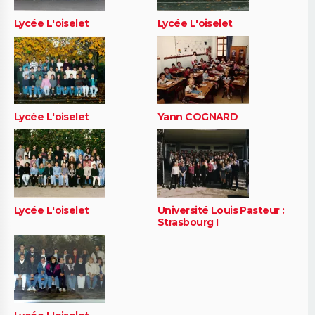
Lycée L'oiselet
Lycée L'oiselet
Lycée L'oiselet
Yann COGNARD
Lycée L'oiselet
Université Louis Pasteur :
Strasbourg I