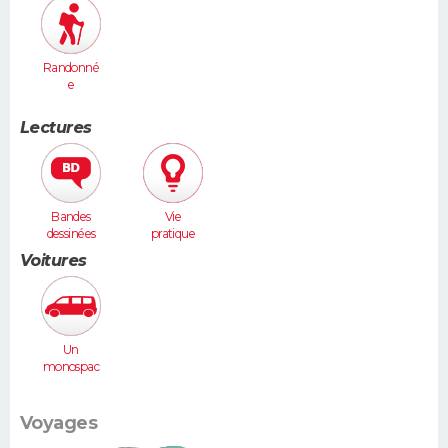
Randonné
e
Lectures
Bandes
Vie
dessinées
pratique
Voitures
Un
monospac
e (Espace,
Scénic,
Xsara
Voyages
Picasso...)