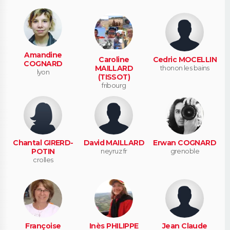
Amandine
Caroline
Cedric MOCELLIN
COGNARD
MAILLARD
thonon les bains
lyon
(TISSOT)
fribourg
Chantal GIRERD-
David MAILLARD
Erwan COGNARD
POTIN
neyruz fr
grenoble
crolles
Françoise
Inès PHILIPPE
Jean Claude