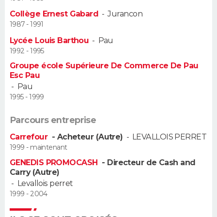
Collège Ernest Gabard
-
Jurancon
Guide de la santé
Médicaments
+
Alimentation
Maladies
Sommeil
VOYAGE
1987 - 1991
Lycée Louis Barthou
-
Pau
City break
Voyage de noces
Climat
Destinations
Voyage nature
Forum
+
PHOTO
1992 - 1995
Groupe école Supérieure De Commerce De Pau
GUIDES D'ACHAT
Esc Pau
-
Pau
BONS PLANS
1995 - 1999
CARTE DE VOEUX
Parcours entreprise
Carte Bonne année
Carte Pâques
Carte de Noël
Carte Saint-Valentin
Carte d'anniversaire
DICTIONNAIRE
Carrefour
- Acheteur (Autre)
-
LEVALLOIS PERRET
1999 - maintenant
Biographies
Expressions
Dictionnaire
Citations
Proverbes
PROGRAMME TV
GENEDIS PROMOCASH
- Directeur de Cash and
Carry (Autre)
COPAINS D'AVANT
-
Levallois perret
1999 - 2004
Se connecter
Collèges
Universités
Service militaire
S'inscrire
Lycées
Primaires
Entreprises
Avis de recherche
AVIS DE DÉCÈS