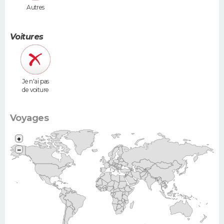
Autres
Voitures
Je n'ai pas
de voiture
Voyages
+
−