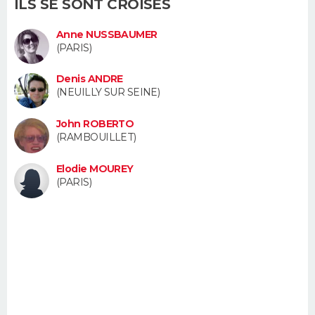
ILS SE SONT CROISÉS
FORUM
Anne NUSSBAUMER
Lifestyle
Sport
Television
Cinema
Bricolage
Culture
Auto
Voyage
(PARIS)
Denis ANDRE
(NEUILLY SUR SEINE)
John ROBERTO
(RAMBOUILLET)
Elodie MOUREY
(PARIS)