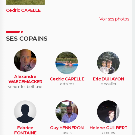
Cedric CAPELLE
Voir ses photos
SES COPAINS
Alexandre
Cedric CAPELLE
Eric DUHAYON
WAEGEMACKER
estaires
le doulieu
vendin les bethune
Fabrice
Guy HENNERON
Helene GUILBERT
FONTAINE
arras
arques