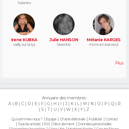
haisnes
Irene KUBKA
Julie HANSON
Mélanie KARGES
sailly sur la lys
laventie
mons en baroeul
Plus
Annuaire des membres :
A
B
C
D
E
F
G
H
I
J
K
L
M
N
O
P
Q
R
S
T
U
V
W
X
Y
Z
Qui sommes-nous ?
Equipe
Charte éditoriale
Publicité
Contact
Tous les articles
RSS
Recrutement
Données personnelles
Paramétrer les cookies
Gérer Utiq
Mentions légales
Groupe Figaro