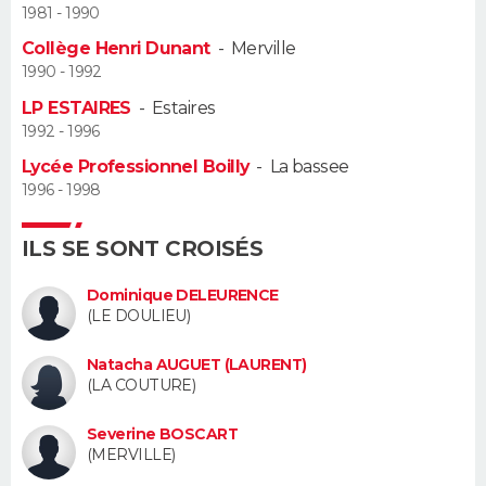
1981 - 1990
Guide de la santé
Médicaments
+
Alimentation
Maladies
Sommeil
Collège Henri Dunant
-
Merville
VOYAGE
1990 - 1992
City break
Voyage de noces
Climat
Destinations
Voyage nature
Forum
+
PHOTO
LP ESTAIRES
-
Estaires
1992 - 1996
GUIDES D'ACHAT
Lycée Professionnel Boilly
-
La bassee
1996 - 1998
BONS PLANS
ILS SE SONT CROISÉS
CARTE DE VOEUX
Carte Bonne année
Carte Pâques
Carte de Noël
Carte Saint-Valentin
Carte d'anniversaire
Dominique DELEURENCE
DICTIONNAIRE
(LE DOULIEU)
Biographies
Expressions
Dictionnaire
Citations
Proverbes
PROGRAMME TV
Natacha AUGUET (LAURENT)
(LA COUTURE)
COPAINS D'AVANT
Severine BOSCART
Se connecter
Collèges
Universités
Service militaire
S'inscrire
Lycées
Primaires
Entreprises
Avis de recherche
(MERVILLE)
AVIS DE DÉCÈS