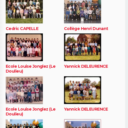
Cedric CAPELLE
Collège Henri Dunant
Ecole Louise Jonglez (Le
Yannick DELEURENCE
Doulieu)
Ecole Louise Jonglez (Le
Yannick DELEURENCE
Doulieu)