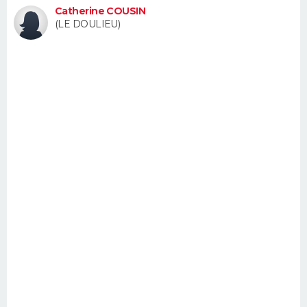
Catherine COUSIN
FORUM
(LE DOULIEU)
Lifestyle
Sport
Television
Cinema
Bricolage
Culture
Auto
Voyage