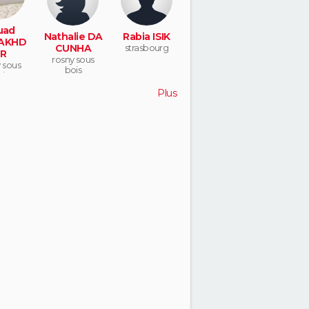
uad
Nathalie DA
Rabia ISIK
AKHD
CUNHA
strasbourg
R
rosny sous
 sous
bois
is
Plus