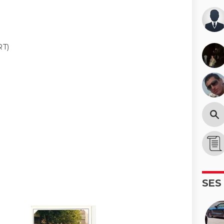
T)
SES