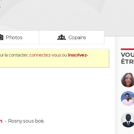
D
Photos
Copains
VOU
ur la contacter,
connectez-vous
ou
inscrivez-
ÊTR
n
-
Rosny sous bois