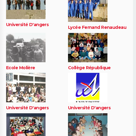
Université D'angers
Lycée Fernand Renaudeau
Ecole Molière
Collège République
Université D'angers
Université D'angers