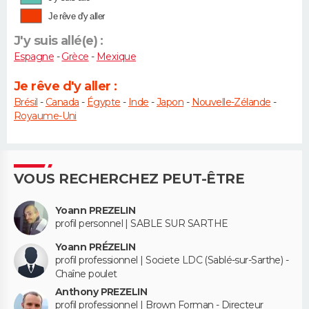
Je rêve d'y aller
J'y suis allé(e) :
Espagne
-
Grèce
-
Mexique
Je rêve d'y aller :
Brésil
-
Canada
-
Égypte
-
Inde
-
Japon
-
Nouvelle-Zélande
-
Royaume-Uni
VOUS RECHERCHEZ PEUT-ÊTRE
Yoann PREZELIN
profil personnel | SABLE SUR SARTHE
Yoann PRÉZELIN
profil professionnel | Societe LDC (Sablé-sur-Sarthe) -
Chaîne poulet
Anthony PREZELIN
profil professionnel | Brown Forman - Directeur