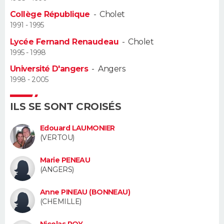
Collège République
-
Cholet
Guide de la santé
Médicaments
+
Alimentation
Maladies
Sommeil
VOYAGE
1991 - 1995
Lycée Fernand Renaudeau
-
Cholet
City break
Voyage de noces
Climat
Destinations
Voyage nature
Forum
+
PHOTO
1995 - 1998
Université D'angers
-
Angers
GUIDES D'ACHAT
1998 - 2005
BONS PLANS
ILS SE SONT CROISÉS
CARTE DE VOEUX
Edouard LAUMONIER
Carte Bonne année
Carte Pâques
Carte de Noël
Carte Saint-Valentin
Carte d'anniversaire
(VERTOU)
DICTIONNAIRE
Biographies
Expressions
Dictionnaire
Citations
Proverbes
Marie PENEAU
PROGRAMME TV
(ANGERS)
COPAINS D'AVANT
Anne PINEAU (BONNEAU)
(CHEMILLE)
Se connecter
Collèges
Universités
Service militaire
S'inscrire
Lycées
Primaires
Entreprises
Avis de recherche
AVIS DE DÉCÈS
Nicolas ROY