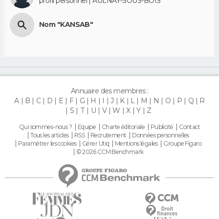
profil personnel | AULNAY-SOUS-BOIS
Nom "KANSAB"
Annuaire des membres :
A
B
C
D
E
F
G
H
I
J
K
L
M
N
O
P
Q
R
S
T
U
V
W
X
Y
Z
Qui sommes-nous ?
Equipe
Charte éditoriale
Publicité
Contact
Tous les articles
RSS
Recrutement
Données personnelles
Paramétrer les cookies
Gérer Utiq
Mentions légales
Groupe Figaro
© 2026 CCM Benchmark