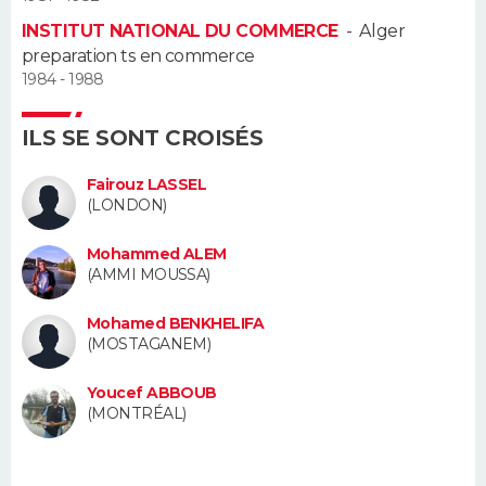
INSTITUT NATIONAL DU COMMERCE
-
Alger
Guide de la santé
Médicaments
+
Alimentation
Maladies
Sommeil
VOYAGE
preparation ts en commerce
1984 - 1988
City break
Voyage de noces
Climat
Destinations
Voyage nature
Forum
+
PHOTO
ILS SE SONT CROISÉS
GUIDES D'ACHAT
Fairouz LASSEL
BONS PLANS
(LONDON)
CARTE DE VOEUX
Mohammed ALEM
(AMMI MOUSSA)
Carte Bonne année
Carte Pâques
Carte de Noël
Carte Saint-Valentin
Carte d'anniversaire
DICTIONNAIRE
Mohamed BENKHELIFA
(MOSTAGANEM)
Biographies
Expressions
Dictionnaire
Citations
Proverbes
PROGRAMME TV
Youcef ABBOUB
COPAINS D'AVANT
(MONTRÉAL)
Se connecter
Collèges
Universités
Service militaire
S'inscrire
Lycées
Primaires
Entreprises
Avis de recherche
AVIS DE DÉCÈS