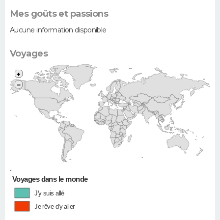
Mes goûts et passions
Aucune information disponible
Voyages
+
−
•
Voyages dans le monde
J'y suis allé
Je rêve d'y aller